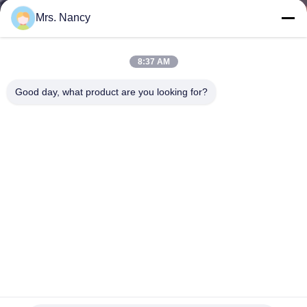
নিয়ন্ত্রণ
Mrs. Nancy
আমাদের
8:37 AM
সাথে
Good day, what product are you looking for?
যোগাযোগ
একটি
উদ্ধৃতি
অনুরোধ
করুন
সাইট
ইঞ্জিন সিলিন্ডার প্রধান টয়োটা 4Y (491 কিউ) হিলস 2.4 11101-73020
ম্যাপ
গ্যাসোলিন 8V 4 সিওয়াইএল 1986-