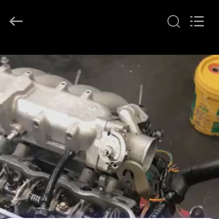
YOUNG
STAR
MOTOR
CO.,LTD..
All
Rights
Reserved.
বাড়ি
পণ্য
আমাদের
সম্বন্ধে
কারখানা
পরিদর্শন
গুণমান