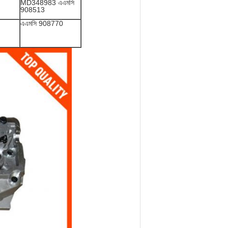
MD348983 এএমসি
908513
এএমসি 908770