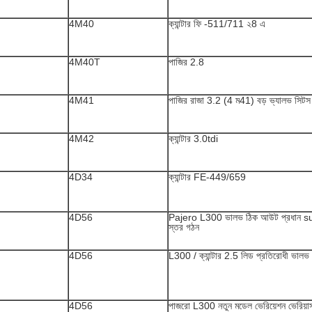
4M40
ক্যান্টার ফি -511/711 ২8 এ
4M40T
পাজির 2.8
4M41
পাজির রাজা 3.2 (4 ম41) বড় ভ্যালভ সিটস
4M42
ক্যান্টার 3.0tdi
4D34
ক্যান্টার FE-449/659
4D56
Pajero L300 ভালভ ঠিক আউট প্রধান s
স্তর গঠন
4D56
L300 / ক্যান্টার 2.5 লিড প্রতিরোধী ভালভ
4D56
পাজরো L300 নতুন মডেল ভেরিয়েশন ভেরিয়া