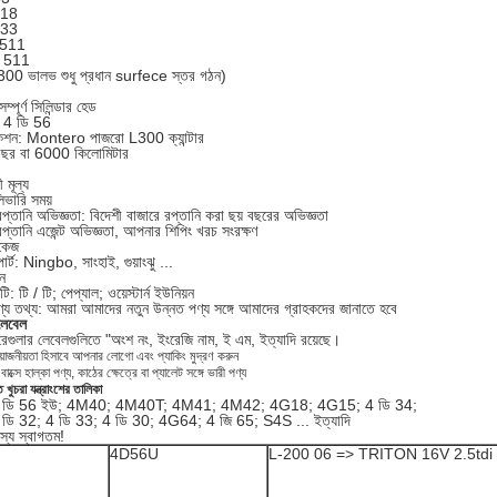
918
733
8511
 511
00 ভালভ শুধু প্রধান surfece স্তর গঠন)
সম্পূর্ণ সিলিন্ডার হেড
: 4 ডি 56
কেশন: Montero পাজরো L300 ক্যান্টার
 বছর বা 6000 কিলোমিটার
 মূল্য
িভারি সময়
্তানি অভিজ্ঞতা: বিদেশী বাজারে রপ্তানি করা ছয় বছরের অভিজ্ঞতা
্তানি এজেন্ট অভিজ্ঞতা, আপনার শিপিং খরচ সংরক্ষণ
াকেজ
োর্ট: Ningbo, সাংহাই, গুয়াংঝু ...
ান
দটি: টি / টি; পেপ্যাল; ওয়েস্টার্ন ইউনিয়ন
ণ্য তথ্য: আমরা আমাদের নতুন উন্নত পণ্য সঙ্গে আমাদের গ্রাহকদের জানাতে হবে
লেবেল
েগুলার লেবেলগুলিতে "অংশ নং, ইংরেজি নাম, ই এম, ইত্যাদি রয়েছে।
়োজনীয়তা হিসাবে আপনার লোগো এবং প্যাকিং মুদ্রণ করুন
ক্সে হাল্কা পণ্য, কাঠের ক্ষেত্রে বা প্যালেট সঙ্গে ভারী পণ্য
কিত খুচরা যন্ত্রাংশের তালিকা
4 ডি 56 ইউ; 4M40; 4M40T; 4M41; 4M42; 4G18; 4G15; 4 ডি 34;
 ডি 32; 4 ডি 33; 4 ডি 30; 4G64; 4 জি 65; S4S ... ইত্যাদি
স্য স্বাগতম!
4D56U
L-200 06 => TRITON 16V 2.5tdi