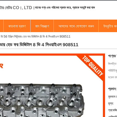
স্টার মোটর CO।, LTD।
মানের পণ্য এবং পরিষেবা প্রদান করে, গ্রাহক সন্তুষ্ট করা যাক
কারখানা ভ্রমণ
মান নিয়ন্ত্রণ
আমাদের সাথে যোগাযোগ করুন
উদ্ধৃতির 
4 ডি 56 ইঞ্জিন সিলিন্ডার হেড ফর ডিজিটাল 8 ভি 4 সিওয়াইএল 908511
িলিন্ডার হেড ফর ডিজিটাল 8 ভি 4 সিওয়াইএল 908511
পণ্যের
উৎপত্তি
পরিচিতিম
মডেল নম্
প্রদান:
ন্যূনতম 
মূল্য:
প্যাকেজি