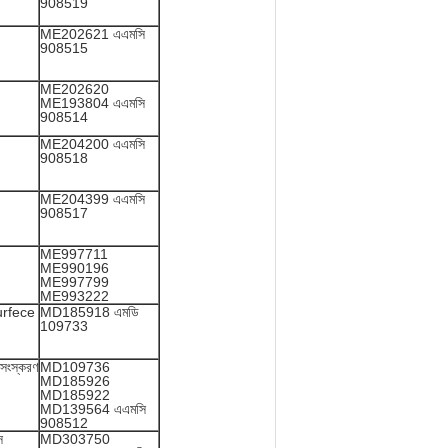
908519
ME202621 এএমসি
908515
ME202620
ME193804 এএমসি
908514
ME204200 এএমসি
908518
ME204399 এএমসি
908517
ME997711
ME990196
ME997799
ME993222
urfece
MD185918 এমডি
109733
 সংস্করণ
MD109736
MD185926
MD185922
MD139564 এএমসি
908512
স
MD303750