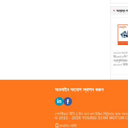
অন্যান্য প
১১১১০-৬১এ-
জি১৬এ-৮ভি ই
অ্যালুমিনিয়াম
৬০০০০ কিমি ও
অনলাইন সংযোগ স্থাপন করুন
গোপনীয়তা নীতি
| চীন ভাল গুণ ইঞ্জিন সিলিন্ডার ব্লক সরব
© 2015 - 2026 YOUNG STAR MOTOR CO.,
মোবাইল সাইট