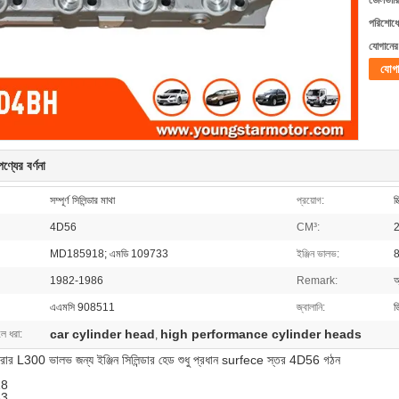
ডেলিভারি
পরিশোধের
যোগানের 
যোগ
ণ্যের বর্ণনা
সম্পূর্ণ সিলিন্ডার মাথা
প্রয়োগ:
ম
4D56
CM³:
MD185918; এমডি 109733
ইঞ্জিন ভালভ:
8
1982-1986
Remark:
অ
এএমসি 908511
জ্বালানি:
ড
car cylinder head
high performance cylinder heads
লে ধরা:
,
পাজরোর L300 ভালভ জন্য ইঞ্জিন সিলিন্ডার হেড শুধু প্রধান surfece স্তর 4D56 গঠন
18
33