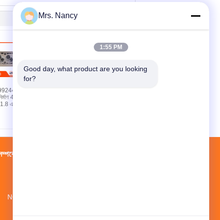
Mrs. Nancy
1:55 PM
Good day, what product are you looking 
for?
99244
অ্যালুমিনিয়াম ইঞ্জিন সিলিন্ডার হেড
নির্মাণ 4 সিলেন্ডার
শেভ্রোলেট কর্সা ১.৪ এর জন্য
.8 এবং স্পিন 1
মেশিনযুক্ত পৃষ্ঠ এবং ৬০,০০০
কিলোমিটার গ্যারান্টি সহ
্পর্কে
কারখানা ভ্রমণ
পরিচিতি
সাইট ম্যাপ
NO.3 গুয়াংফু হোম, হুজিয়াও, ইউহুয়ান, ঝেজিয়াং, চীন
youngstar@youngstarmotor.com