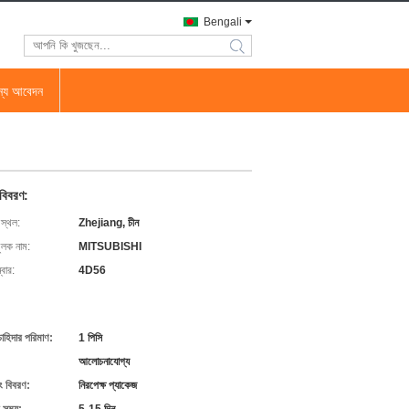
Bengali
search
জন্য আবেদন
 বিবরণ:
 স্থল:
Zhejiang, চীন
ুলক নাম:
MITSUBISHI
বার:
4D56
চাহিদার পরিমাণ:
1 পিসি
আলোচনাযোগ্য
ং বিবরণ:
নিরপেক্ষ প্যাকেজ