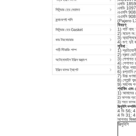
এমডি 185
এমডি 109
সিলিন্ডার হেড মেরামত
এএমসি 90
এএমসি 908
ক্র্যাংকশফ্ট পালি
(Pajero L3
বিবরণ:
1) পার্ট নাম: 
সিলিন্ডার হেড Gasket
2) মডেল নং
3) অ্যাপ্লি
কার টারবোচারার
4) গুণ: দুই
সুবিধা
:
গাড়ী স্টিয়ারিং পাম্প
1) প্রতিযোগী
2) দ্রুত ডেল
3) পেশাগত রপ
অটোমোবাইল ইঞ্জিন যন্ত্রাংশ
4) পেশাগত রপ
5) স্ট্রং প্য
ইঞ্জিন ভালভ ট্যাপেট
6) রপ্তানি প
7) উচ্চ গুণম
8) পেমেন্ট শব্
9) সর্বশেষ প
প্যাকিং এবং 
1) আমাদের র
2)
আপনার প্রয
3)
শক্ত কাগজ বা
মিত্সুবিশি সম্পর্
4 ডি 56; 
4 ডি 31; 4
আপনার জিজ্ঞা
মিত্সুবিশি