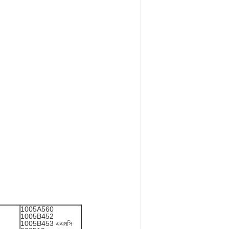
1005A560
1005B452
1005B453 এএমসি