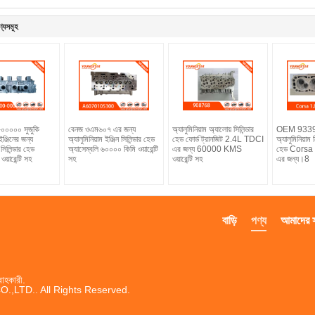
ণ্যসমূহ
০০০০০ সুজুকি
বেনজ ওএম৬০৭ এর জন্য
অ্যালুমিনিয়াম অ্যালোয় সিলিন্ডার
OEM 933
ঞ্জিনের জন্য
অ্যালুমিনিয়াম ইঞ্জিন সিলিন্ডার হেড
হেড ফোর্ড ট্রানজিট 2.4L TDCI
অ্যালুমিনিয়াম 
 সিলিন্ডার হেড
অ্যাসেম্বলি ৬০০০০ কিমি ওয়ারেন্টি
এর জন্য 60000 KMS
হেড Corsa 1
য়ারেন্টি সহ
সহ
ওয়ারেন্টি সহ
এর জন্য।8
বাড়ি
পণ্য
আমাদের সম
রাহকারী.
LTD.. All Rights Reserved.