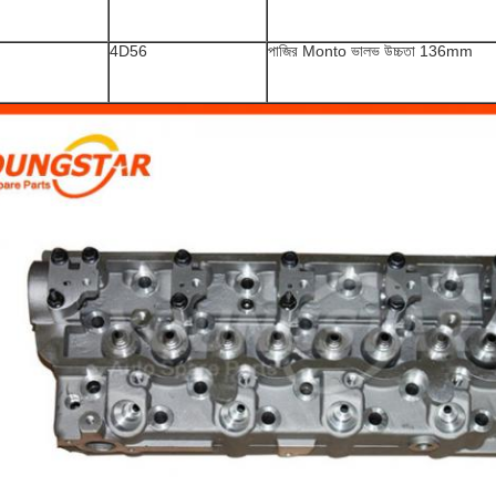
4D56
পাজির Monto ভালভ উচ্চতা 136mm