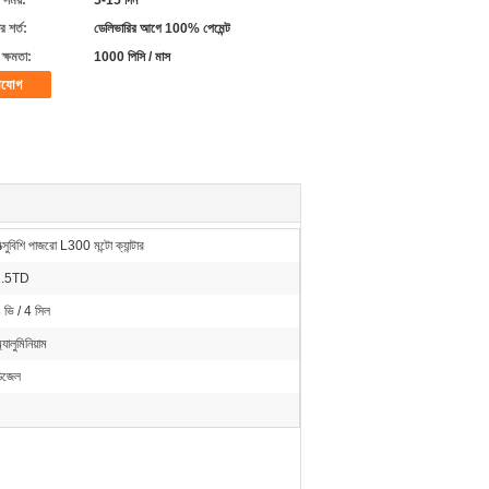
 সময়:
5-15 দিন
 শর্ত:
ডেলিভারির আগে 100% পেমেন্ট
ক্ষমতা:
1000 পিসি / মাস
াযোগ
িত্সুবিশি পাজরো L300 মন্টো ক্যান্টার
2.5TD
 ভি / 4 সিল
্যালুমিনিয়াম
িজেল