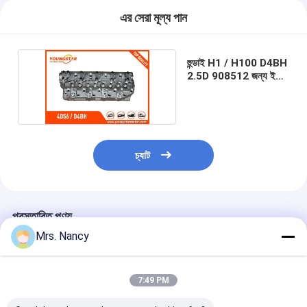
ইঞ্জিন ভালভ ট্যাপেট
এর সেরা মূল্য পান
হুন্ডাই H1 / H100 D4BH
2.5D 908512 জন্য ইঞ্জিন
সিলিন্ডার মাথা
চ্যাট
প্রস্তাবিত পণ্য
Mrs. Nancy
7:49 PM