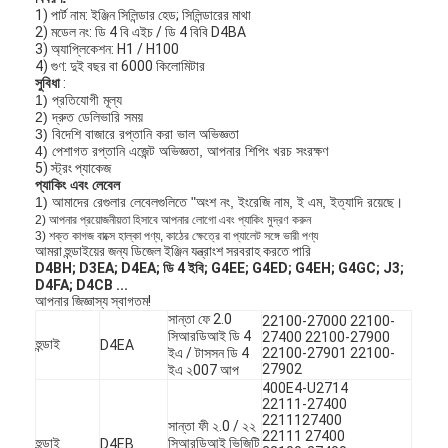
1) পার্ট নাম: ইঞ্জিন সিলিন্ডার হেড; সিলিন্ডারের মাথা
2) মডেল নং: ডি 4 বি এইচ / ডি 4 বিবি D4BA
3) অ্যাপ্লিকেশন: H1 / H100
4) গুণ: দুই বছর বা 6000 কিলোমিটার
সুবিধা
:
1) প্রতিযোগী মূল্য
2) দ্রুত ডেলিভারি সময়
3) বিদেশি বাজারে রপ্তানি করা ভাল অভিজ্ঞতা
4) পেশাগত রপ্তানি এজেন্ট অভিজ্ঞতা, আপনার শিপিং খরচ সংরক্ষণ
5) স্ট্রং প্যাকেজ
প্যাকিং এবং লেবেল
1) আমাদের রেগুলার লেবেলগুলিতে "অংশ নং, ইংরেজি নাম, ই এম, ইত্যাদি রয়েছে।
2)
আপনার প্রয়োজনীয়তা হিসাবে আপনার লোগো এবং প্যাকিং মুদ্রণ করুন
3)
শক্ত কাগজ বাক্সে হাল্কা পণ্য, কাঠের ক্ষেত্রে বা প্যালেট সঙ্গে ভারী পণ্য
আমরা হুন্ডাইয়ের জন্য ডিজেল ইঞ্জিন যন্ত্রাংশ সরবরাহ করতে পারি
D4BH;
D3EA;
D4EA;
ডি 4 ইবি;
G4EE;
G4ED;
G4EH;
G4GC;
J3;
D4FA;
D4CB ...
আপনার জিজ্ঞাস্য স্বাগতম!
সান্তা ফে 2.0
22100-27000 22100-
সিআরডিআই ডি 4
27400 22100-27900
হুন্ডাই
D4EA
ইএ / টাসসন ডি 4
22100-27901 22100-
27902
ইএ ২007 আপ
400E4-U2714
22111-27400
2211127400
সান্তা ফী ২.0 / ২২
22111 27400
হুন্ডাই
সিআরডিআই ভিজিটি
D4EB