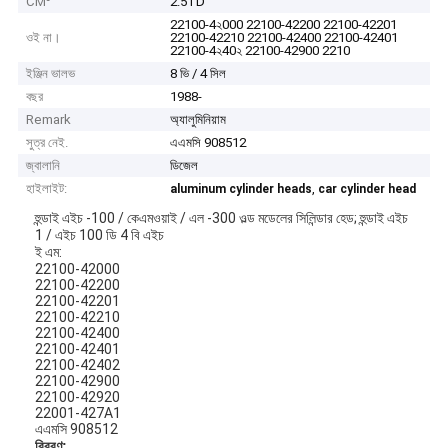
CM³
2.5TD
22100-4২000 22100-42200 22100-42201
ওই না।
22100-42210 22100-42400 22100-42401
22100-4২40২ 22100-42900 2210
ইঞ্জিন ভালভ
8 ভি / 4 সিল
বছর
1988-
Remark
অ্যালুমিনিয়াম
সুত্র নেই.
এএমসি 908512
জ্বালানি
ডিজেল
হাইলাইট:
,
aluminum cylinder heads
car cylinder head
হুন্ডাই এইচ -100 / কেএমওয়াই / এল -300 ওল্ড মডেলের সিলিন্ডার হেড; হুন্ডাই এইচ
1 / এইচ 100 ডি 4 বি এইচ
ই এম:
22100-42000
22100-42200
22100-42201
22100-42210
22100-42400
22100-42401
22100-42402
22100-42900
22100-42920
22001-427A1
এএমসি 908512
বিবরণ: