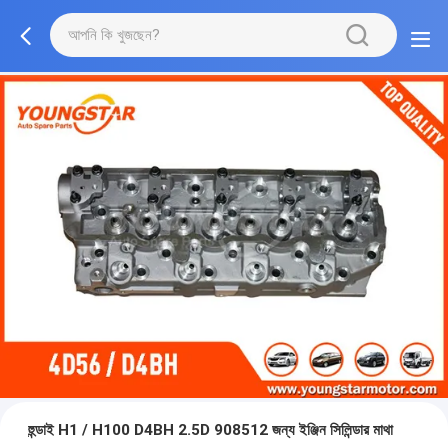
হুন্ডাই H1 / H100 D4BH 2.5D 908512 জন্য ইঞ্জিন সিলিন্ডার মাথা