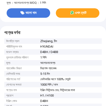
মূল্য：আলোচনাযোগ্য
MOQ：1 পিসি
ভালো দাম
এখন চ্যাট
পণ্যের বর্ণনা
উৎপত্তি স্থল
Zhejiang, চীন
পরিচিতিমুলক নাম
HYUNDAI
মডেল নম্বার
D4BH / D4BB
ন্যূনতম চাহিদার পরিমাণ
1 পিসি
মূল্য
আলোচনাযোগ্য
প্যাকেজিং বিবরণ
নিরপেক্ষ প্যাকেজ
ডেলিভারি সময়
5-15 দিন
পরিশোধের শর্ত
ডেলিভারির আগে 100% পেমেন্ট
যোগানের ক্ষমতা
1000 পিসি / মাস
পণ্যের নাম
ইঞ্জিন সিলিন্ডার হেড; সিলিন্ডারের মাথা
প্রয়োগ
H1 / H100
ইঞ্জিন কোড
D4BH