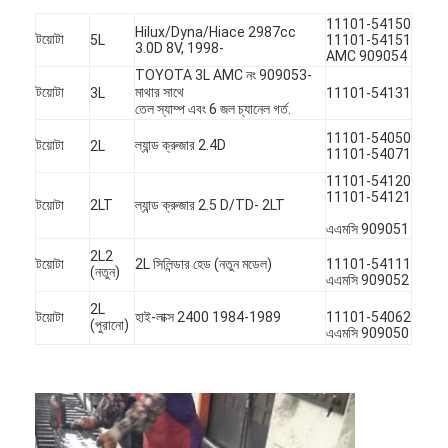
11101-54150
Hilux/Dyna/Hiace 2987cc
টয়োটা
5L
11101-54151
3.0D 8V, 1998-
AMC 909054
TOYOTA 3L AMC নং 909053-
টয়োটা
মাথার সাথে
3L
11101-54131
তেল স্যাম্প এবং 6 জল চ্যানেল গর্ত.
11101-54050
টয়োটা
ল্যান্ড ক্রুজার 2.4D
2L
11101-54071
11101-54120
11101-54121
টয়োটা
2LT
ল্যান্ড ক্রুজার 2.5 D/TD- 2LT
এএমসি 909051
2L2
টয়োটা
2L সিলিন্ডার হেড (নতুন মডেল)
11101-54111
(নতুন)
এএমসি 909052
2L
টয়োটা
হাই-লাক্স 2400 1984-1989
11101-54062
(পুরানো)
এএমসি 909050
বাড়ি
পণ্য
ভিডিও