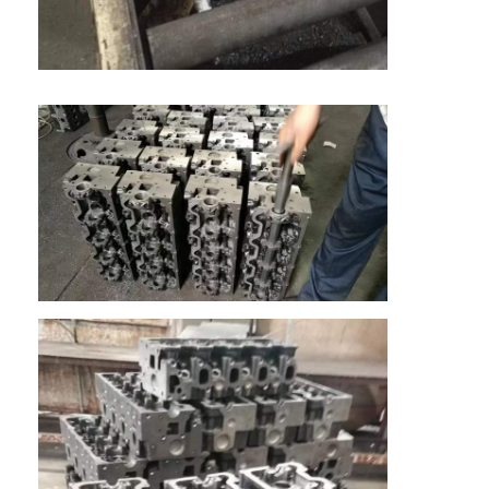
ইঞ্জিন ক্যামশফ্ট
ইঞ্জিন সংযোগ রড
ইঞ্জিন রকার আর্ম
গাড়ির ইঞ্জিন ভালভ
সিলিন্ডার হেড মেরামত
ক্র্যাংকশফ্ট পালি
সিলিন্ডার হেড Gasket
কার টারবোচারার
গাড়ী স্টিয়ারিং পাম্প
অটোমোবাইল ইঞ্জিন যন্ত্রাংশ