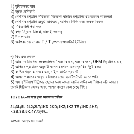
1) যুক্তিসঙ্গত দাম
2) দ্রুত ডেলিভারি
3) পেশাদার রপ্তানি অভিজ্ঞতা: বিদেশের বাজারে রপ্তানির ছয় বছরের অভিজ্ঞতা
4) পেশাদার রপ্তানি এজেন্ট অভিজ্ঞতা, আপনার শিপিং খরচ সংরক্ষণ করুন
5) শক্তিশালী প্যাকেজ
6) রপ্তানি বন্দর: নিংবো, সাংহাই, গুয়াংজু ...
7) উচ্চ গুণমান
8) অর্থপ্রদানের মেয়াদ: T / T ;পেপেল;ওয়েস্টার্ন ইউনিয়ন
প্যাকিং এবং লেবেল:
1) আমাদের নিয়মিত লেবেলগুলিতে " অংশের নাম , অংশের ধরন , OEM ইত্যাদি রয়েছে৷
2) আপনার প্রয়োজন অনুযায়ী আপনার লোগো এবং প্যাকিং প্রিন্ট করুন
3) ব্রাউন শক্ত কাগজের বাক্স, বাইরে কাঠের প্যালেট।
4) আমরা গ্রাহকের অনুরোধ হিসাবে রঙের বাক্সটিও তৈরি করতে পারি
5) অ্যালুমিনিয়াম সিলিন্ডার হেডের জন্য আমরা ব্রাউন কার্টন বক্স নির্বাচন করি;আয়রন
ঢালাই সিলিন্ডার হেডের জন্য, আমরা কাঠের কেস বেছে নিই।
TOYOTA-এর জন্য খুচরা যন্ত্রাংশের তালিকা
2L;3L;5L;2L2;2LT;1KD;2KD;1KZ;1KZ-TE ;1HD;1HZ;
খ;2B;3B;5K;4Y;ইত্যাদি...
আপনার তদন্ত স্বাগতম!