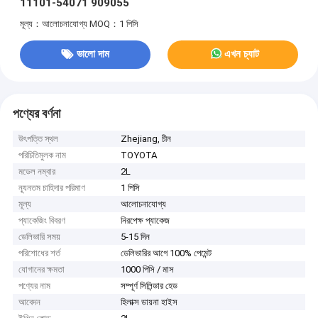
11101-54071 909055
মূল্য：আলোচনাযোগ্য
MOQ：1 পিসি
ভালো দাম
এখন চ্যাট
পণ্যের বর্ণনা
উৎপত্তি স্থল
Zhejiang, চীন
পরিচিতিমুলক নাম
TOYOTA
মডেল নম্বার
2L
ন্যূনতম চাহিদার পরিমাণ
1 পিসি
মূল্য
আলোচনাযোগ্য
প্যাকেজিং বিবরণ
নিরপেক্ষ প্যাকেজ
ডেলিভারি সময়
5-15 দিন
পরিশোধের শর্ত
ডেলিভারির আগে 100% পেমেন্ট
যোগানের ক্ষমতা
1000 পিসি / মাস
পণ্যের নাম
সম্পূর্ণ সিলিন্ডার হেড
আবেদন
হিলাক্স ডায়না হাইস