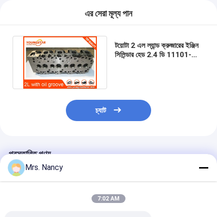
এর সেরা মূল্য পান
টয়োটা 2 এল ল্যান্ড ক্রুজারের ইঞ্জিন
সিলিন্ডার হেড 2.4 ডি 11101-
54050 11101-54071
909055
চ্যাট
প্রস্তাবিত পণ্য
Mrs. Nancy
7:02 AM