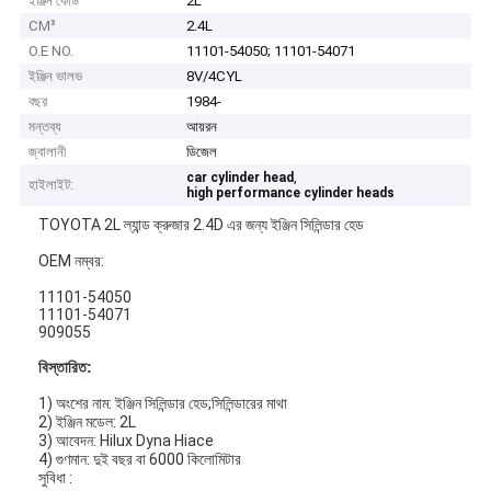
ইঞ্জিন কোড
2L
CM³
2.4L
O.E NO.
11101-54050; 11101-54071
ইঞ্জিন ভালভ
8V/4CYL
বছর
1984-
মন্তব্য
আয়রন
জ্বালানী
ডিজেল
,
car cylinder head
হাইলাইট:
high performance cylinder heads
TOYOTA 2L ল্যান্ড ক্রুজার 2.4D এর জন্য ইঞ্জিন সিলিন্ডার হেড
OEM নম্বর:
11101-54050
11101-54071
909055
বিস্তারিত:
1) অংশের নাম: ইঞ্জিন সিলিন্ডার হেড;সিলিন্ডারের মাথা
2) ইঞ্জিন মডেল: 2L
3) আবেদন: Hilux Dyna Hiace
4) গুণমান: দুই বছর বা 6000 কিলোমিটার
সুবিধা :