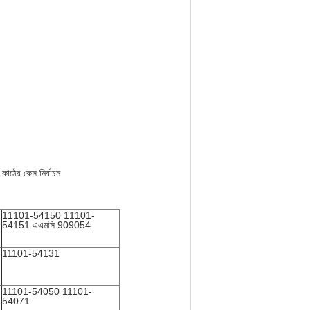
 কাঠের কেস নির্বাচন
11101-54150 11101-
54151 এএমসি 909054
11101-54131
11101-54050 11101-
54071