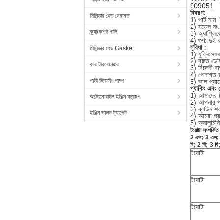
909051
বিবরণ:
সিলিন্ডার হেড মেরামত
1) পার্ট নাম: 
2) মডেল নং
ক্র্যাংকশফ্ট পালি
3) অ্যাপ্লি
4) গুণ: দুই
সুবিধা
:
সিলিন্ডার হেড Gasket
1) যুক্তিসঙ্গ
2) দ্রুত ডেল
কার টারবোচারার
3) বিদেশী বা
4) পেশাগত রপ
গাড়ী স্টিয়ারিং পাম্প
5) ভাল প্যা
প্যাকিং এবং 
1) আমাদের নি
অটোমোবাইল ইঞ্জিন যন্ত্রাংশ
2) আপনার প্
3) ব্রাউন শক
ইঞ্জিন ভালভ ট্যাপেট
4) আমরা গ্রা
5) অ্যালুমিন
টয়োটা সম্পর্কিত 
2 এল;
3 এল;
বি;
2 বি;
3 বি;
টয়োটা
টয়োটা
টয়োটা