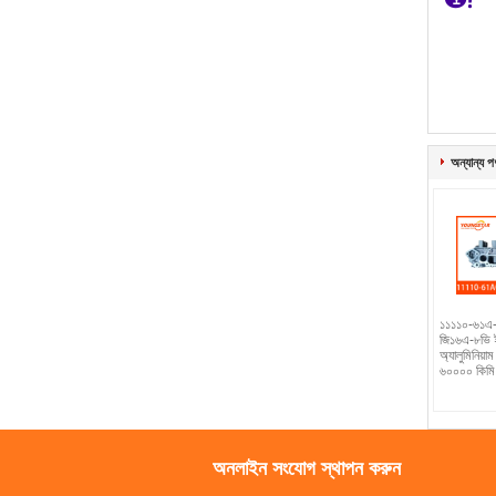
অন্যান্য প
১১১১০-৬১এ-
জি১৬এ-৮ভি ই
অ্যালুমিনিয়াম
৬০০০০ কিমি ও
অনলাইন সংযোগ স্থাপন করুন