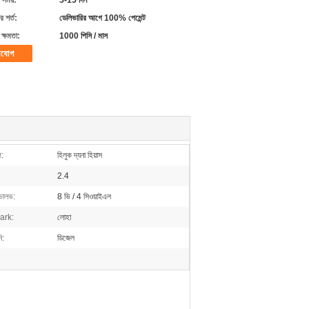
 সময়:
5-15 দিন
 শর্ত:
ডেলিভারির আগে 100% পেমেন্ট
ক্ষমতা:
1000 পিসি / মাস
াযোগ
গ:
হিলুক দ্যনা হিয়াস
2.4
 ভালভ:
8 ভি / 4 সিওয়াইএল
ark:
লোহা
ি:
ডিজেল