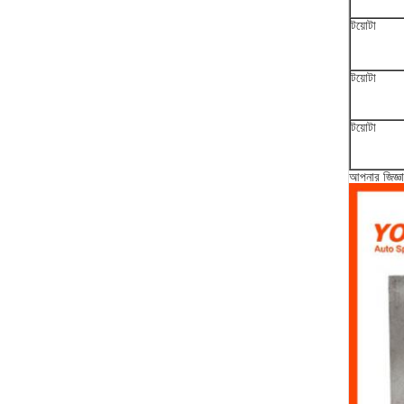
টয়োটা
টয়োটা
টয়োটা
আপনার জিজ্ঞা