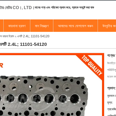
স্টার মোটর CO।, LTD।
মানের পণ্য এবং পরিষেবা প্রদান করে, গ্রাহক সন্তুষ্ট করা যাক
কারখানা ভ্রমণ
মান নিয়ন্ত্রণ
আমাদের সাথে যোগাযোগ করুন
উদ্ধৃতির 
 হিলক্স ডায়না হিয়াস ২ এলটি 2.4L; 11101-54120
য়াস ২ এলটি 2.4L; 11101-54120
পণ্যের
উৎপত্তি
পরিচিতিম
মডেল নম্
প্রদান:
ন্যূনতম 
মূল্য:
প্যাকেজি