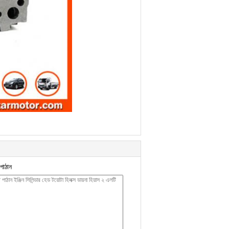
পাঠান