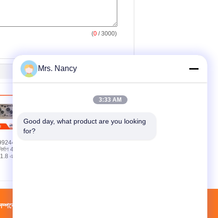
(
0
/ 3000)
Mrs. Nancy
3:33 AM
Good day, what product are you looking 
for?
99244
অ্যালুমিনিয়াম ইঞ্জিন সিলিন্ডার হেড
নির্মাণ 4 সিলেন্ডার
শেভ্রোলেট কর্সা ১.৪ এর জন্য
.8 এবং স্পিন 1
মেশিনযুক্ত পৃষ্ঠ এবং ৬০,০০০
কিলোমিটার গ্যারান্টি সহ
্পর্কে
কারখানা ভ্রমণ
পরিচিতি
সাইট ম্যাপ