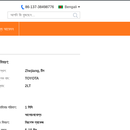
86-137-38498776
Bengali
search
জন্য আবেদন
 বিবরণ:
 স্থল:
Zhejiang, চীন
ুলক নাম:
TOYOTA
বার:
2LT
চাহিদার পরিমাণ:
1 পিসি
আলোচনাযোগ্য
ং বিবরণ:
নিরপেক্ষ প্যাকেজ