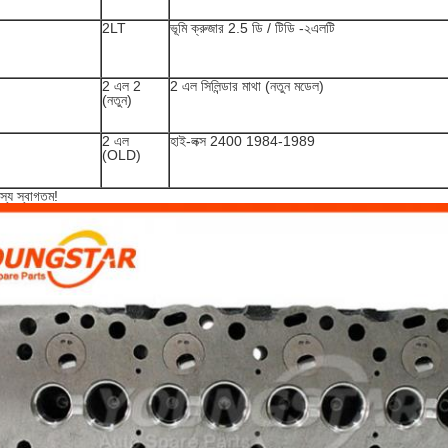
2LT
ভূমি ক্রুজার 2.5 ডি / টিডি -২এলটি
2 এল 2
2 এল সিলিন্ডার মাথা (নতুন মডেল)
(নতুন)
2 এল
হাই-লক্স 2400 1984-1989
(OLD)
স্য স্বাগতম!