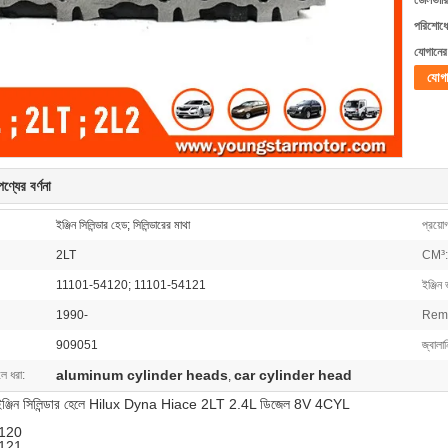
ডেলিভারি
পরিশোধের
যোগানের 
যোগ
ণ্যের বর্ণনা
ইঞ্জিন সিলিন্ডার হেড; সিলিন্ডারের মাথা
প্রয়ো
2LT
CM³:
11101-54120; 11101-54121
ইঞ্জিন
1990-
Rem
909051
জ্বালান
aluminum cylinder heads
car cylinder head
লে ধরা:
,
য ইঞ্জিন সিলিন্ডার হেলে Hilux Dyna Hiace 2LT 2.4L ডিজেল 8V 4CYL
120
121