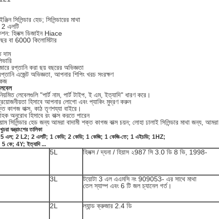
ইঞ্জিন সিলিন্ডার হেড; সিলিন্ডারের মাথা
: 2 এলটি
কেশন: হিলক্স ডিজাইন Hiace
 বছর বা 6000 কিলোমিটার
ত দাম
িভারি
জারে রপ্তানি করা ছয় বছরের অভিজ্ঞতা
্তানি এজেন্ট অভিজ্ঞতা, আপনার শিপিং খরচ সংরক্ষণ
কেজ
লেবেল
য়মিত লেবেলগুলি "পার্ট নাম, পার্ট টাইপ, ই এম, ইত্যাদি" ধারণ করে।
রয়োজনীয়তা হিসাবে আপনার লোগো এবং প্যাকিং মুদ্রণ করুন
্ত কাগজ বাক্স, কাঠ তৃণশয্যা বাইরে।
হক অনুরোধ হিসাবে রং বাক্স করতে পারেন
িয়াম সিলিন্ডার হেড জন্য আমরা বাদামী শক্ত কাগজ বাক্স চয়ন; লোহা ঢালাই সিলিন্ডার মাথা জন্য, আমরা
খুচরা যন্ত্রাংশের তালিকা
5 এল;
2 L2;
2 এলটি;
1 কেডি;
2 কেডি;
1 কেজি;
1 কেজি-তে;
1 এইচডি;
1HZ;
5 কে;
4Y;
ইত্যাদি ...
5L
হিলক্স / দ্যনা / হিয়াস ২987 সি 3.0 ডি 8 ভি, 1998-
3L
টয়োটা 3 এল এএমসি নং 909053- এর সাথে মাথা
তেল স্যাম্প এবং 6 টি জল চ্যানেল গর্ত।
2L
ল্যান্ড ক্রুজার 2.4 ডি