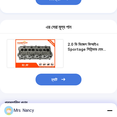
ইঞ্জিন ক্যামশফ্ট
ইঞ্জিন সংযোগ রড
ইঞ্জিন রকার আর্ম
এর সেরা মূল্য পান
গাড়ির ইঞ্জিন ভালভ
2.0 ডি ডিজেল কিআইএ
Sportage সিলিন্ডার হেড
সিলিন্ডার হেড মেরামত
আরএফ 4 সিওয়াইএল
90874২
ক্র্যাংকশফ্ট পালি
সিলিন্ডার হেড Gasket
চ্যাট
কার টারবোচারার
গাড়ী স্টিয়ারিং পাম্প
প্রস্তাবিত পণ্য
অটোমোবাইল ইঞ্জিন যন্ত্রাংশ
Mrs. Nancy