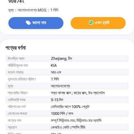
90874২
মূল্য：আলোচনাযোগ্য
MOQ：1 পিসি
ভালো দাম
এখন চ্যাট
পণ্যের বর্ণনা
উৎপত্তি স্থল
Zhejiang, চীন
পরিচিতিমুলক নাম
KIA
মডেল নম্বার
আর এফ
ন্যূনতম চাহিদার পরিমাণ
1 পিসি
মূল্য
আলোচনাযোগ্য
প্যাকেজিং বিবরণ
শক্ত কাগজ বাক্স ; কাঠের বাক্স, উড প্যালেটস
ডেলিভারি সময়
5-15 দিন
পরিশোধের শর্ত
ডেলিভারির আগে 100% পেমেন্ট
যোগানের ক্ষমতা
1000 পিসি / মাস
পণ্যের নাম
সম্পূর্ণ সিলিন্ডার হেড; সিলিন্ডার হেড অ্যাসি
প্রয়োগ
কেআইএ বেস্টা স্পোর্টস টিডি