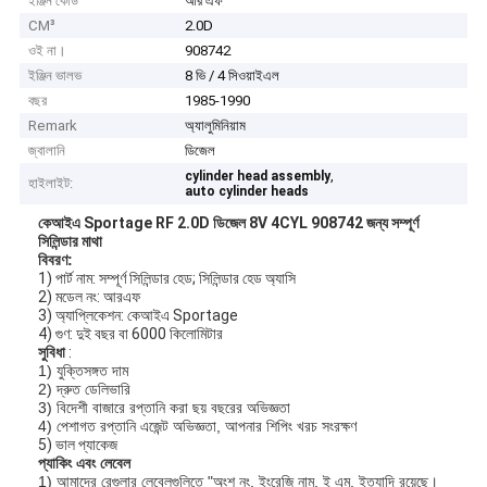
ইঞ্জিন কোড
আর এফ
CM³
2.0D
ওই না।
908742
ইঞ্জিন ভালভ
8 ভি / 4 সিওয়াইএল
বছর
1985-1990
Remark
অ্যালুমিনিয়াম
জ্বালানি
ডিজেল
,
cylinder head assembly
হাইলাইট:
auto cylinder heads
কেআইএ Sportage RF 2.0D ডিজেল 8V 4CYL 908742 জন্য সম্পূর্ণ
সিলিন্ডার মাথা
বিবরণ:
1) পার্ট নাম: সম্পূর্ণ সিলিন্ডার হেড; সিলিন্ডার হেড অ্যাসি
2) মডেল নং: আরএফ
3) অ্যাপ্লিকেশন: কেআইএ Sportage
4) গুণ: দুই বছর বা 6000 কিলোমিটার
সুবিধা
:
1) যুক্তিসঙ্গত দাম
2) দ্রুত ডেলিভারি
3) বিদেশী বাজারে রপ্তানি করা ছয় বছরের অভিজ্ঞতা
4) পেশাগত রপ্তানি এজেন্ট অভিজ্ঞতা, আপনার শিপিং খরচ সংরক্ষণ
5) ভাল প্যাকেজ
প্যাকিং এবং লেবেল
1) আমাদের রেগুলার লেবেলগুলিতে "অংশ নং, ইংরেজি নাম, ই এম, ইত্যাদি রয়েছে।