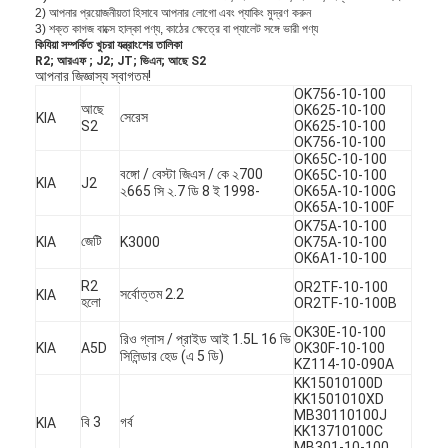
2)
আপনার প্রয়োজনীয়তা হিসাবে আপনার লোগো এবং প্যাকিং মুদ্রণ করুন
3)
শক্ত কাগজ বাক্সে হাল্কা পণ্য, কাঠের ক্ষেত্রে বা প্যালেট সঙ্গে ভারী পণ্য
কিযিয়া সম্পর্কিত খুচরা যন্ত্রাংশের তালিকা
R2;
আরএফ ;
J2;
JT;
ভিএন;
আছে S2
আপনার জিজ্ঞাস্য স্বাগতম!
OK756-10-100
আছে
OK625-10-100
সেরেস
KIA
S2
OK625-10-100
OK756-10-100
OK65C-10-100
বঙ্গো / বেস্টা জিএস / কে ২700
OK65C-10-100
KIA
J2
২665 সি ২.7 ডি 8 ই 1998-
OK65A-10-100G
OK65A-10-100F
OK75A-10-100
জেটি
KIA
K3000
OK75A-10-100
OK6A1-10-100
R2
OR2TF-10-100
সর্বোত্তম 2.2
KIA
হলো
OR2TF-10-100B
OK30E-10-100
রিও গ্লাস / প্রাইড আই 1.5L 16 ভি
KIA
A5D
OK30F-10-100
সিলিন্ডার হেড (এ 5 ডি)
KZ114-10-090A
KK15010100D
KK1501010XD
MB30110100J
বি 3
গর্ব
KIA
KK13710100C
MB301-10-100