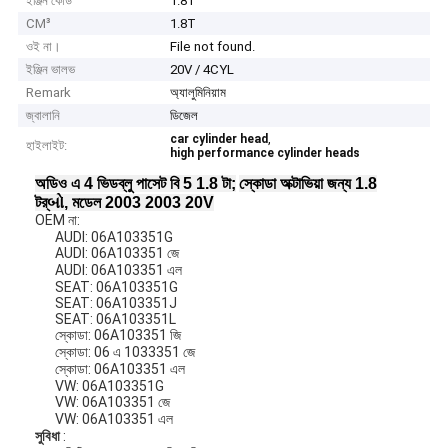
ইঞ্জিন কোড
1.8T
CM³
1.8T
ওই না।
File not found.
ইঞ্জিন ভালভ
20V / 4CYL
Remark
অ্যালুমিনিয়াম
জ্বালানি
ডিজেল
,
car cylinder head
হাইলাইট:
high performance cylinder heads
অডিও এ 4 ভিডব্লু পাসেট বি 5 1.8 টা;
স্কোডা অক্টাভিয়া জন্য 1.8
টর্બો, মডেল 2003 2003 20V
OEM না:
AUDI: 06A103351G
AUDI: 06A103351 জে
AUDI: 06A103351 এল
SEAT: 06A103351G
SEAT: 06A103351J
SEAT: 06A103351L
স্কোডা: 06A103351 জি
স্কোডা: 06 এ 1033351 জে
স্কোডা: 06A103351 এল
VW: 06A103351G
VW: 06A103351 জে
VW: 06A103351 এল
সুবিধা
: