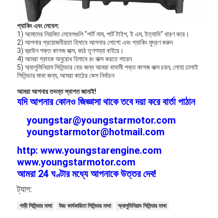
আমাদের সম্বন্ধে
প্যাকিং এবং লেবেল:
কারখানা পরিদর্শন
1) আমাদের নিয়মিত লেবেলগুলি "পার্ট নাম, পার্ট টাইপ, ই এম, ইত্যাদি" ধারণ করে।
2) আপনার প্রয়োজনীয়তা হিসাবে আপনার লোগো এবং প্যাকিং মুদ্রণ করুন
3) ব্রাউন শক্ত কাগজ বাক্স, কাঠ তৃণশয্যা বাইরে।
গুণমান নিয়ন্ত্রণ
4) আমরা গ্রাহক অনুরোধ হিসাবে রং বাক্স করতে পারেন
5) অ্যালুমিনিয়াম সিলিন্ডার হেড জন্য আমরা বাদামী শক্ত কাগজ বাক্স চয়ন; লোহা ঢালাই
আমাদের সাথে যোগাযোগ
সিলিন্ডার মাথা জন্য, আমরা কাঠের কেস নির্বাচন
আমরা আপনার তদন্ত স্বাগত জানাই!
এখন চ্যাট
যদি আপনার কোনও জিজ্ঞাসা থাকে তবে দয়া করে বার্তা পাঠান
youngstar@youngstarmotor.com
youngstarmotor@hotmail.com
ইঞ্জিন সিলিন্ডার ব্লক
http: www.youngstarengine.com
সম্পূর্ণ সিলিন্ডার হেড
www.youngstarmotor.com
আমরা 24 ঘণ্টার মধ্যে আপনাকে উত্তর দেব!
ইঞ্জিন সিলিন্ডার মাথা
ট্যাগ:
ইঞ্জিন ক্র্যাংকশফ্ট
গাড়ী সিলিন্ডার মাথা
উচ্চ কার্যকারিতা সিলিন্ডার মাথা
অ্যালুমিনিয়াম সিলিন্ডার মাথা