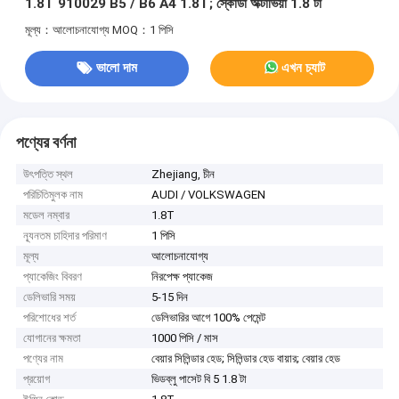
1.8T 910029 B5 / B6 A4 1.8T; স্কোডা অক্টাভিয়া 1.8 টা
মূল্য：আলোচনাযোগ্য
MOQ：1 পিসি
ভালো দাম
এখন চ্যাট
পণ্যের বর্ণনা
উৎপত্তি স্থল
Zhejiang, চীন
পরিচিতিমুলক নাম
AUDI / VOLKSWAGEN
মডেল নম্বার
1.8T
ন্যূনতম চাহিদার পরিমাণ
1 পিসি
মূল্য
আলোচনাযোগ্য
প্যাকেজিং বিবরণ
নিরপেক্ষ প্যাকেজ
ডেলিভারি সময়
5-15 দিন
পরিশোধের শর্ত
ডেলিভারির আগে 100% পেমেন্ট
যোগানের ক্ষমতা
1000 পিসি / মাস
পণ্যের নাম
বেয়ার সিলিন্ডার হেড; সিলিন্ডার হেড বায়ার; বেয়ার হেড
প্রয়োগ
ভিডব্লু পাসেট বি 5 1.8 টা