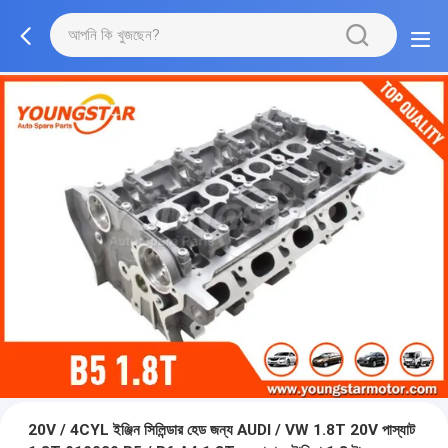
20V / 4CYL ইঞ্জিন সিলিন্ডার হেড জন্য AUDI / VW 1.8T 20V পাস্যাট