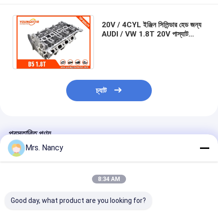
ইঞ্জিন ভালভ ট্যাপেট
20V / 4CYL ইঞ্জিন সিলিন্ডার হেড জন্য
AUDI / VW 1.8T 20V পাস্যাট
1.8T 910029 B5 / B6 A4 1.8T;
স্কোডা অক্টাভিয়া 1.8 টা
চ্যাট
প্রস্তাবিত পণ্য
Mrs. Nancy
8:34 AM
Good day, what product are you looking for?