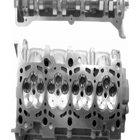
বাড়ি
পণ্য
ভিডিও