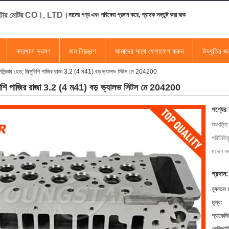
স্টার মোটর CO।, LTD।
মানের পণ্য এবং পরিষেবা প্রদান করে, গ্রাহক সন্তুষ্ট করা যাক
কারখানা ভ্রমণ
মান নিয়ন্ত্রণ
আমাদের সাথে যোগাযোগ করুন
উদ্ধৃতির 
 সিলিন্ডার হেড; মিত্সুবিশি পাজির রাজা 3.2 (4 ম41) বড় ভ্যালভ সিটস মে 204200
িত্সুবিশি পাজির রাজা 3.2 (4 ম41) বড় ভ্যালভ সিটস মে 204200
পণ্যের
উৎপত্তি
পরিচিতিম
মডেল নম্
প্রদান:
ন্যূনতম 
মূল্য:
প্যাকেজি