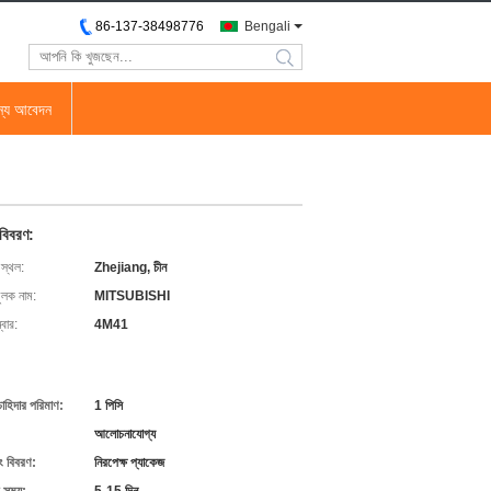
86-137-38498776
Bengali
search
জন্য আবেদন
 বিবরণ:
 স্থল:
Zhejiang, চীন
ুলক নাম:
MITSUBISHI
বার:
4M41
চাহিদার পরিমাণ:
1 পিসি
আলোচনাযোগ্য
ং বিবরণ:
নিরপেক্ষ প্যাকেজ