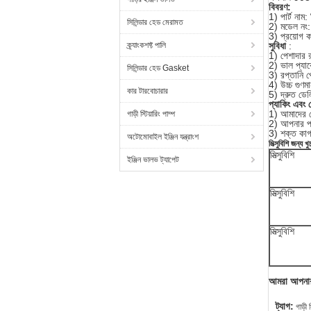
বিবরণ:
1) পার্ট নাম: 
সিলিন্ডার হেড মেরামত
2) মডেল নং
3) প্রয়োগ
ক্র্যাংকশফ্ট পালি
সুবিধা
:
1) পেশাদার র
2) ভাল প্যা
সিলিন্ডার হেড Gasket
3) রপ্তানি পো
4) উচ্চ গুণম
কার টারবোচারার
5) দ্রুত ডেল
প্যাকিং এবং 
1) আমাদের র
গাড়ী স্টিয়ারিং পাম্প
2) আপনার প্
3) শক্ত কাগজ 
অটোমোবাইল ইঞ্জিন যন্ত্রাংশ
মিত্সুবিশি জন্য খ
মিত্সুবিশি
ইঞ্জিন ভালভ ট্যাপেট
মিত্সুবিশি
মিত্সুবিশি
আমরা আপনার
ট্যাগ:
গাড়ী 