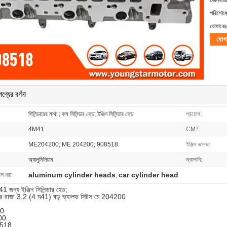
ডেলিভারি
পরিশোধের
যোগানের 
যোগ
ণ্যের বর্ণনা
সিলিন্ডারের মাথা ; কম সিলিন্ডার হেড; ইঞ্জিন সিলিন্ডার হেড
প্রয়োগ:
4M41
CM³:
ME204200; ME 204200; 908518
ইঞ্জিন ভালভ:
অ্যালুমিনিয়াম
জ্বালানি:
aluminum cylinder heads
car cylinder head
লে ধরা:
,
41 জন্য ইঞ্জিন সিলিন্ডার হেড;
পাজির রাজা 3.2 (4 ম41) বড় ভ্যালভ সিটস মে 204200
0
00
8518