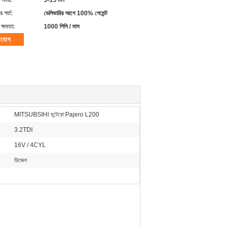
 সময়:
5-15 দিন
 শর্ত:
ডেলিভারির আগে 100% পেমেন্ট
ক্ষমতা:
1000 পিসি / মাস
াযোগ
MITSUBSIHI মন্টেরো Pajero L200
3.2TDI
16V / 4CYL
ডিজেল