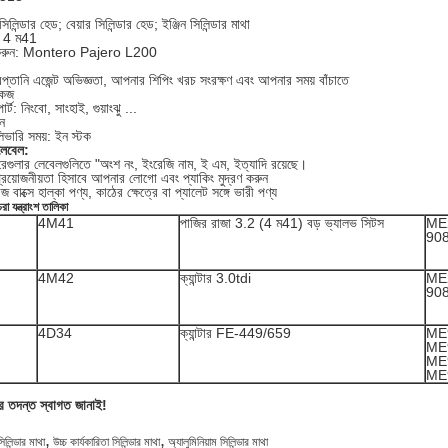
সিলিন্ডার হেড; বেয়ার সিলিন্ডার হেড; ইঞ্জিন সিলিন্ডার মাথা
: 4 ম41
 করুন: Montero Pajero L200
প্তানি এজেন্ট অভিজ্ঞতা, আপনার শিপিং খরচ সংরক্ষণ এবং আপনার সময় বাঁচাতে
কেজ
র্ট: নিংবো, সাংহাই, গুয়াংঝু ...
ান
িভারি সময়: ইন স্টক
লেবেল:
েগুলার লেবেলগুলিতে "অংশ নং, ইংরেজি নাম, ই এম, ইত্যাদি রয়েছে।
রয়োজনীয়তা হিসাবে আপনার লোগো এবং প্যাকিং মুদ্রণ করুন
বাক্সে হাল্কা পণ্য, কাঠের ক্ষেত্রে বা প্যালেট সঙ্গে ভারী পণ্য
ুচরা যন্ত্রাংশ তালিকা
4M41
পাজির রাজা 3.2 (4 ম41) বড় ভ্যালভ সিটস
ME
90
4M42
ক্যান্টার 3.0tdi
ME
90
4D34
ক্যান্টার FE-449/659
ME
ME
ME
ME
 তদন্ত স্বাগত জানাই!
,
,
সিলিন্ডার মাথা
উচ্চ কার্যকারিতা সিলিন্ডার মাথা
অ্যালুমিনিয়াম সিলিন্ডার মাথা