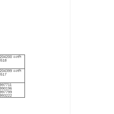
204200 এএমসি
8518
204399 এএমসি
8517
997711
990196
997799
993222