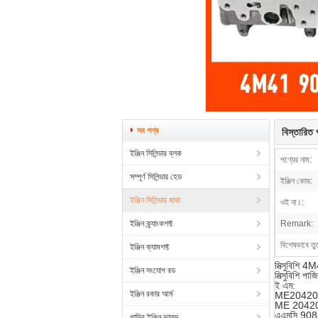
সব পণ্য
বিস্তারিত প
ইঞ্জিন সিলিন্ডার ব্লক
পণ্যের নাম:
সম্পূর্ণ সিলিন্ডার হেড
ইঞ্জিন কোড:
ইঞ্জিন সিলিন্ডার মাথা
ওই না।:
ইঞ্জিন ক্র্যাংকশফ্ট
Remark:
বিশেষভাবে তু
ইঞ্জিন ক্যামশফ্ট
মিত্সুবিশি 4M
ইঞ্জিন সংযোগ রড
মিত্সুবিশি 
ই এম:
ইঞ্জিন রকার আর্ম
ME20420
ME 2042
এএমসি 90
গাড়ির ইঞ্জিন ভালভ