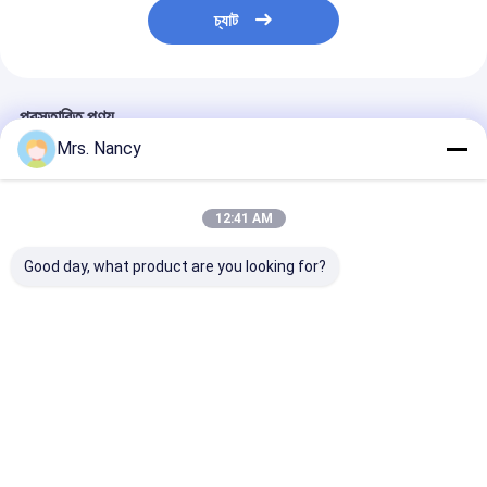
ইঞ্জিন ভালভ ট্যাপেট
চ্যাট
প্রস্তাবিত পণ্য
Mrs. Nancy
12:41 AM
Good day, what product are you looking for?
১১১১০-৬১এ-০০০০০ সুজুকি
বেনজ ওএম৬০৭ এর জন্য
অ্যালুমিনিয়াম অ্যালোয়
জি১৬এ-৮ভি ইঞ্জিনের জন্য
অ্যালুমিনিয়াম ইঞ্জিন সিলিন্ডার
হেড ফোর্ড ট্রানজিট 
অ্যালুমিনিয়াম সিলিন্ডার হেড
হেড অ্যাসেম্বলি ৬০০০০ কিমি
TDCI এর জন্য 6
৬০০০০ কিমি ওয়ারেন্টি সহ
ওয়ারেন্টি সহ
KMS ওয়ারেন্টি সহ
ভালো দাম
ভালো দাম
ভালো দাম
বাড়ি
আমাদের
আমাদের সাথে যোগাযোগ
Desktop