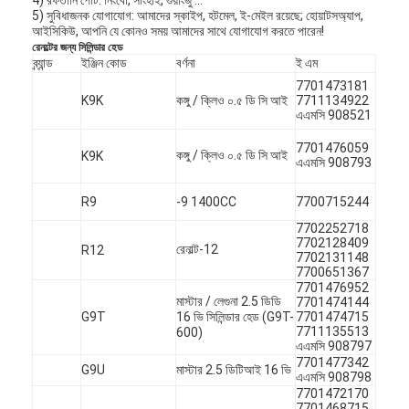
5) সুবিধাজনক যোগাযোগ: আমাদের স্কাইপ, হটমেল, ই-মেইল রয়েছে; হোয়াটসঅ্যাপ,
আইসিকিউ, আপনি যে কোনও সময় আমাদের সাথে যোগাযোগ করতে পারেন!
রেনল্টের জন্য সিলিন্ডার হেড
ব্র্যান্ড
ইঞ্জিন কোড
বর্ণনা
ই এম
7701473181
K9K
কঙ্গু / ক্লিও ০.৫ ডি সি আই
7711134922
এএমসি 908521
7701476059
কঙ্গু / ক্লিও ০.৫ ডি সি আই
K9K
এএমসি 908793
R9
-9 1400CC
7700715244
7702252718
7702128409
রেনাল্ট-12
R12
7702131148
7700651367
7701476952
মাস্টার / লেগুনা 2.5 ডিডি
7701474144
বাড়ি
G9T
16 ভি সিলিন্ডার হেড (G9T-
7701474715
7711135513
600)
পণ্য
এএমসি 908797
7701477342
G9U
মাস্টার 2.5 ডিটিআই 16 ভি
এএমসি 908798
ভিডিও
7701472170
7701468715