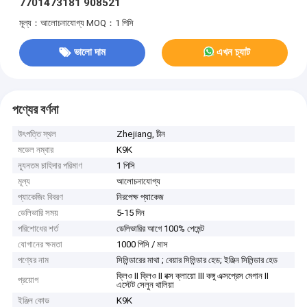
7701473181 908521
মূল্য：আলোচনাযোগ্য
MOQ：1 পিসি
ভালো দাম
এখন চ্যাট
পণ্যের বর্ণনা
উৎপত্তি স্থল
Zhejiang, চীন
মডেল নম্বার
K9K
ন্যূনতম চাহিদার পরিমাণ
1 পিসি
মূল্য
আলোচনাযোগ্য
প্যাকেজিং বিবরণ
নিরপেক্ষ প্যাকেজ
ডেলিভারি সময়
5-15 দিন
পরিশোধের শর্ত
ডেলিভারির আগে 100% পেমেন্ট
যোগানের ক্ষমতা
1000 পিসি / মাস
পণ্যের নাম
সিলিন্ডারের মাথা ; বেয়ার সিলিন্ডার হেড; ইঞ্জিন সিলিন্ডার হেড
ক্লিও II ক্লিও II বক্স ক্লায়ো III কঙ্গু এক্সপ্রেস মেগান II
প্রয়োগ
এস্টেট সেলুন থালিয়া
ইঞ্জিন কোড
K9K