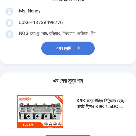
ইঞ্জিন ক্যামশফ্ট
Ms. Nancy
ইঞ্জিন সংযোগ রড
0086+13738498776
ইঞ্জিন রকার আর্ম
NO.3 গুয়াংফু হোম, হুজিয়াও, ইউহুয়ান, ঝেজিয়াং, চীন
গাড়ির ইঞ্জিন ভালভ
এখন চ্যাট
সিলিন্ডার হেড মেরামত
ক্র্যাংকশফ্ট পালি
এর সেরা মূল্য পান
সিলিন্ডার হেড Gasket
কার টারবোচারার
K9K জন্য ইঞ্জিন সিলিন্ডার হেড;
রেনাল্ট ক্লিও K9K 1.5DCI
গাড়ী স্টিয়ারিং পাম্প
7701473181 908521
অটোমোবাইল ইঞ্জিন যন্ত্রাংশ