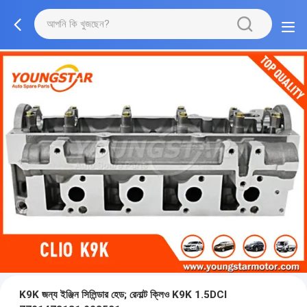
K9K জন্য ইঞ্জিন সিলিন্ডার হেড; রেনাল্ট ক্লিও K9K 1.5DCI