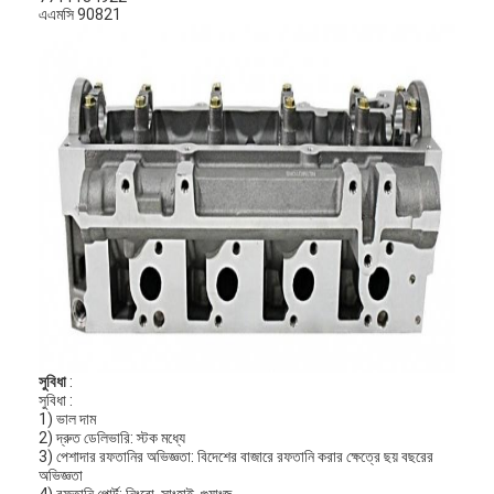
এএমসি 90821
সুবিধা
:
সুবিধা :
1) ভাল দাম
2) দ্রুত ডেলিভারি: স্টক মধ্যে
3) পেশাদার রফতানির অভিজ্ঞতা: বিদেশের বাজারে রফতানি করার ক্ষেত্রে ছয় বছরের
অভিজ্ঞতা
4) রফতানি পোর্ট: নিংবো, সাংহাই, গুয়াংজু ...