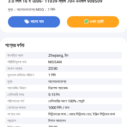
3.0 লিমি 16 ই ২006- 11039-ম্যাম 70এ এএমসি 908509
মূল্য：আলোচনাযোগ্য
MOQ：1 পিসি
ভালো দাম
এখন চ্যাট
পণ্যের বর্ণনা
উৎপত্তি স্থল
Zhejiang, চীন
পরিচিতিমুলক নাম
NISSAN
মডেল নম্বার
ZD30
ন্যূনতম চাহিদার পরিমাণ
1 পিসি
মূল্য
আলোচনাযোগ্য
প্যাকেজিং বিবরণ
নিরপেক্ষ প্যাকেজ
ডেলিভারি সময়
5-15 দিন
পরিশোধের শর্ত
ডেলিভারির আগে 100% পেমেন্ট
যোগানের ক্ষমতা
1000 পিসি / মাস
পণ্যের নাম
সিলিন্ডারের মাথা ; বেয়ার সিলিন্ডার হেড; ইঞ্জিন সিলিন্ডার মাথা
প্রয়োগ
নিশান আতলেন