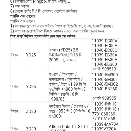
6) রপ্তানি পোর্ট: Ningbo, সাংহাই, গুয়াংঝু ...
7) উচ্চ গুণমান
8) পেমেন্ট শব্দটি: টি / টি; পেপ্যাল; ওয়েস্টার্ন ইউনিয়ন
প্যাকিং এবং লেবেল:
প্যাকিং এবং লেবেল
1) আমাদের রেগুলার লেবেলগুলিতে "অংশ নং, ইংরেজি নাম, ই এম, ইত্যাদি রয়েছে।
2) আপনার প্রয়োজনীয়তা হিসাবে আপনার লোগো এবং প্যাকিং মুদ্রণ করুন
নিশান সম্পূর্ণ সিলিন্ডার হেড সম্পর্কিত খুচরা যন্ত্রাংশের তালিকা:
11039-EC00A
11040-EC00A
নাওয়ার (YD25) 2.5
11040-EC00C
নিসান
YD25
ডিডিটিআইএইচসি 16 ভি
11039-EB30A
11040-EB30A
2005- নতুন মোডল
11040-EB300
এএমসি 908510
নাওয়ার / কিং-ক্যাব /
11040-5M300
পাথফাইন্ডার / ক্যাবস্টার /
11040-5M301
হার্ডবন্ / টিনো ২1 99 সি সি
11040-5M302
নিসান
YD25
11040-BN360
২২.ডিডি +২888 সি সি ২5
ডিডিইওএইচসি 16 ভি
এএমসি 908505
1998/05
11039-ভিসি 101
প্যাট্রোল জিআর / টেরানো ২ /
11039-ভিসি 10এ
নিসান
শহুরে ২953 সি 3.0টিডিডি 16
ZD30
7701068369
ই ২000-
7701061568
11039-MA70A
Atleon Cabstar 3.0tdi
নিসান
ZD30
11039VZ20A