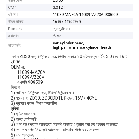
ইঞ্জিন কোড
ZD30
CM³
3.0TDI
ওই না।
11039-MA70A 11039-VZ20A 908609
ইঞ্জিন ভালভ
16 ভি / 4 সিএইচএল
Remark
অ্যালুমিনিয়াম
জ্বালানি
ডিজেল
,
car cylinder head
হাইলাইট:
high performance cylinder heads
নিশান ZD30 জন্য সিলিন্ডার হেড; নিশান জেডডি 30 এটলন ক্যাবার্টার 3.0 লিড 16 ই
২006-
OEM না:
11039-MA70A
11039-VZ20A
এএমসি 908509
বিবরণ:
1) পার্ট নাম: সিলিন্ডার হেড; ইঞ্জিন সিলিন্ডার মাথা
2) মডেল নং: ZD30; ZD30DDTI; ডিজেল; 16V / 4CYL
3) প্রয়োগ করুন: নিশান অ্যালটিন
সুবিধা
1) যুক্তিসঙ্গত দাম
2) দ্রুত ডেলিভারি
3) পেশাগত রপ্তানি অভিজ্ঞতা: বিদেশী বাজারে রপ্তানি করা ছয় বছরের অভিজ্ঞতা
4) পেশাগত রপ্তানি এজেন্ট অভিজ্ঞতা, আপনার শিপিং খরচ সংরক্ষণ
5) ভাল প্যাকেজ