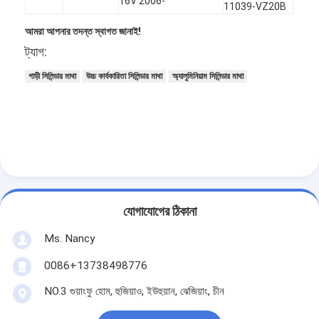
16V 2006-
11039-VZ20B
আমরা আপনার তদন্ত স্বাগত জানাই!
ট্যাগ:
গাড়ী সিলিন্ডার মাথা
উচ্চ কার্যকারিতা সিলিন্ডার মাথা
অ্যালুমিনিয়াম সিলিন্ডার মাথা
যোগাযোগের ঠিকানা
Ms. Nancy
বাড়ি
0086+13738498776
পণ্য
NO.3 গুয়াংফু হোম, হুজিয়াও, ইউহুয়ান, ঝেজিয়াং, চীন
ভিডিও