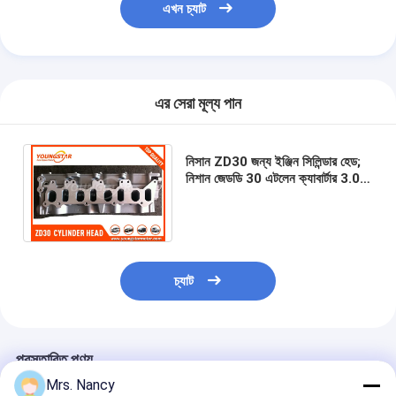
এখন চ্যাট
আমাদের সম্বন্ধে
কারখানা পরিদর্শন
গুণমান নিয়ন্ত্রণ
এর সেরা মূল্য পান
আমাদের সাথে যোগাযোগ
নিসান ZD30 জন্য ইঞ্জিন সিলিন্ডার হেড;
এখন চ্যাট
নিশান জেডডি 30 এটলেন ক্যাবার্টার 3.0
লিমি 16 ই ২006- 11039-ম্যাম 70এ
এএমসি 908509
ইঞ্জিন সিলিন্ডার ব্লক
চ্যাট
সম্পূর্ণ সিলিন্ডার হেড
ইঞ্জিন সিলিন্ডার মাথা
প্রস্তাবিত পণ্য
ইঞ্জিন ক্র্যাংকশফ্ট
Mrs. Nancy