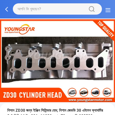
নিসান ZD30 জন্য ইঞ্জিন সিলিন্ডার হেড; নিশান জেডডি 30 এটলেন ক্যাবার্টার