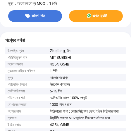
মূল্য：আলোচনাযোগ্য
MOQ：1 পিসি
ভালো দাম
এখন চ্যাট
পণ্যের বর্ণনা
উৎপত্তি স্থল
Zhejiang, চীন
পরিচিতিমুলক নাম
MITSUBISHI
মডেল নম্বার
4G54; G54B
ন্যূনতম চাহিদার পরিমাণ
1 পিসি
মূল্য
আলোচনাযোগ্য
প্যাকেজিং বিবরণ
নিরপেক্ষ প্যাকেজ
ডেলিভারি সময়
5-15 দিন
পরিশোধের শর্ত
ডেলিভারির আগে 100% পেমেন্ট
যোগানের ক্ষমতা
1000 পিসি / মাস
পণ্যের নাম
সিলিন্ডারের মাথা ; বেয়ার সিলিন্ডার হেড; ইঞ্জিন সিলিন্ডার মাথা
প্রয়োগ
মিত্সুবিশি পাজরো V32 মন্টেরো পিক আপ স্টেশন টরো
ইঞ্জিন কোড
4G54; G54B