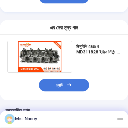
ইঞ্জিন ক্যামশফ্ট
ইঞ্জিন সংযোগ রড
এর সেরা মূল্য পান
ইঞ্জিন রকার আর্ম
গাড়ির ইঞ্জিন ভালভ
মিত্সুবিশি 4G54
MD311828 ইঞ্জিন সিলিন্ডার
সিলিন্ডার হেড মেরামত
হেড গ্যাসোলিন 8V / 4CYL
ক্র্যাংকশফ্ট পালি
সিলিন্ডার হেড Gasket
চ্যাট
কার টারবোচারার
গাড়ী স্টিয়ারিং পাম্প
প্রস্তাবিত পণ্য
অটোমোবাইল ইঞ্জিন যন্ত্রাংশ
Mrs. Nancy