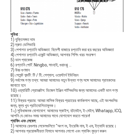
সুবিধা
:
1) যুক্তিসঙ্গত দাম
2) দ্রুত ডেলিভারি
3) পেশাগত রপ্তানি অভিজ্ঞতা: বিদেশী বাজারে রপ্তানি করা ছয় বছরের অভিজ্ঞতা
4) পেশাগত রপ্তানি এজেন্ট অভিজ্ঞতা, আপনার শিপিং খরচ সংরক্ষণ
5) ভাল প্যাকেজ
6) রপ্তানি পোর্ট: Ningbo, সাংহাই, গুয়াংঝু ...
7) উচ্চ গুণমান
8) পেমেন্ট শব্দটি: টি / টি; পেপ্যাল; ওয়েস্টার্ন ইউনিয়ন
9) সর্বশেষ পণ্য তথ্য: আমরা আমাদের নতুন উন্নত পণ্য সঙ্গে আমাদের গ্রাহকদের
জানাতে হবে
10) ওয়্যারিটি প্রোডাক্টস: ডিজেল ইঞ্জিন পার্টসগুলির জন্য আমাদের একটি ভাল পণ্য
রয়েছে।
বাড়ি
11) বিক্রয় প্রচার: আমরা মাসিক বিক্রয় প্রচারের কার্যকলাপ আছে, এই অংশগুলির
জন্য, মূল্য খুব প্রতিযোগিতামূলক।
1২) সুবিধাজনক যোগাযোগ: আমাদের স্কাইপ, হটমেইল, ই-মেইল; Whatapp, ICQ,
পণ্য
আপনি যে কোনও সময় আমাদের সাথে যোগাযোগ করতে পারেন!
প্যাকিং এবং লেবেল:
1) আমাদের রেগুলার লেবেলগুলিতে "অংশ নং, ইংরেজি নাম, ই এম, ইত্যাদি রয়েছে।
ভিডিও
2) আপনার প্রয়োজনীয়তা হিসাবে আপনার লোগো এবং প্যাকিং মুদ্রণ করুন