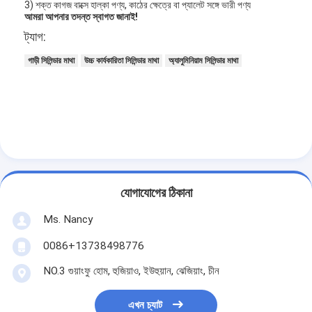
3) শক্ত কাগজ বাক্সে হাল্কা পণ্য, কাঠের ক্ষেত্রে বা প্যালেট সঙ্গে ভারী পণ্য
আমাদের সম্বন্ধে
আমরা আপনার তদন্ত স্বাগত জানাই!
ট্যাগ:
কারখানা পরিদর্শন
গাড়ী সিলিন্ডার মাথা
উচ্চ কার্যকারিতা সিলিন্ডার মাথা
অ্যালুমিনিয়াম সিলিন্ডার মাথা
গুণমান নিয়ন্ত্রণ
আমাদের সাথে যোগাযোগ
এখন চ্যাট
যোগাযোগের ঠিকানা
ইঞ্জিন সিলিন্ডার ব্লক
Ms. Nancy
সম্পূর্ণ সিলিন্ডার হেড
0086+13738498776
ইঞ্জিন সিলিন্ডার মাথা
NO.3 গুয়াংফু হোম, হুজিয়াও, ইউহুয়ান, ঝেজিয়াং, চীন
ইঞ্জিন ক্র্যাংকশফ্ট
এখন চ্যাট