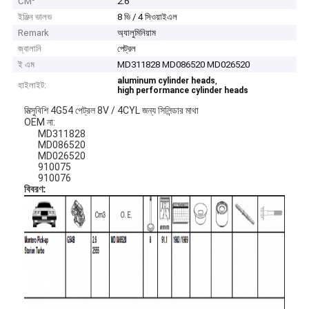
CM³
2.6
ইঞ্জিন ভালভ
8 ভি / 4 সিওয়াইএল
Remark
অ্যালুমিনিয়াম
জ্বালানি
পেট্রল
ই এম
MD311828 MD086520 MD026520
,
aluminum cylinder heads
হাইলাইট:
high performance cylinder heads
মিত্সুবিশি 4G54 পেট্রল 8V / 4CYL জন্য সিলিন্ডার মাথা
OEM না:
MD311828
MD086520
MD026520
910075
910076
বিবরণ: