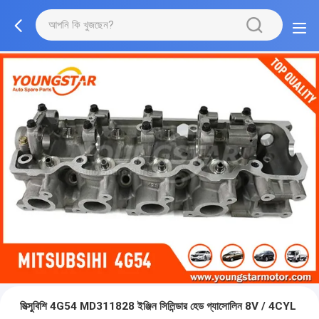
মিত্সুবিশি 4G54 MD311828 ইঞ্জিন সিলিন্ডার হেড গ্যাসোলিন 8V / 4CYL