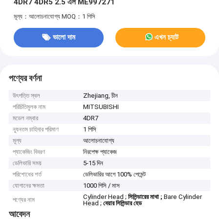
4DR7 4DR5 2.5 এল ME997271
মূল্য：আলোচনাযোগ্য
MOQ：1 পিসি
ভালো দাম
এখন চ্যাট
পণ্যের বর্ণনা
উৎপত্তি স্থল
Zhejiang, চীন
পরিচিতিমুলক নাম
MITSUBISHI
মডেল নম্বার
4DR7
ন্যূনতম চাহিদার পরিমাণ
1 পিসি
মূল্য
আলোচনাযোগ্য
প্যাকেজিং বিবরণ
নিরপেক্ষ প্যাকেজ
ডেলিভারি সময়
5-15 দিন
পরিশোধের শর্ত
ডেলিভারির আগে 100% পেমেন্ট
যোগানের ক্ষমতা
1000 পিসি / মাস
Cylinder Head ;
সিলিন্ডারের মাথা ;
Bare Cylinder
পণ্যের নাম
Head ;
বেয়ার সিলিন্ডার হেড
আবেদন