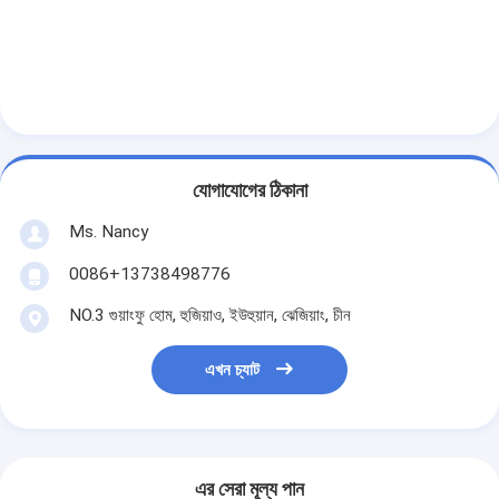
আমাদের সম্বন্ধে
কারখানা পরিদর্শন
গুণমান নিয়ন্ত্রণ
আমাদের সাথে যোগাযোগ
যোগাযোগের ঠিকানা
এখন চ্যাট
Ms. Nancy
0086+13738498776
NO.3 গুয়াংফু হোম, হুজিয়াও, ইউহুয়ান, ঝেজিয়াং, চীন
ইঞ্জিন সিলিন্ডার ব্লক
সম্পূর্ণ সিলিন্ডার হেড
এখন চ্যাট
ইঞ্জিন সিলিন্ডার মাথা
ইঞ্জিন ক্র্যাংকশফ্ট
এর সেরা মূল্য পান