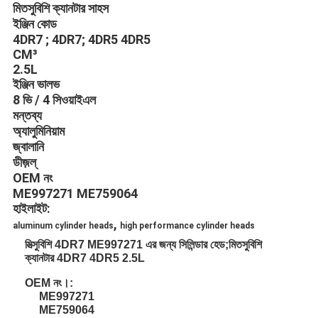
মিতসুবিশি ক্যানটার সাহস
ইঞ্জিন কোড
4DR7 ;
4DR7;
4DR5
4DR5
CM³
2.5L
ইঞ্জিন ভালভ
8 ভি / 4 সিওয়াইএল
মন্তব্য
অ্যালুমিনিয়াম
জ্বালানি
ডীজ়ল্
OEM নং
ME997271 ME759064
হাইলাইট:
,
aluminum cylinder heads
high performance cylinder heads
মিত্সুবিশি 4DR7 ME997271 এর জন্য সিলিন্ডার হেড;মিতসুবিশি
ক্যানটার 4DR7 4DR5 2.5L
OEM নং।:
ME997271
ME759064