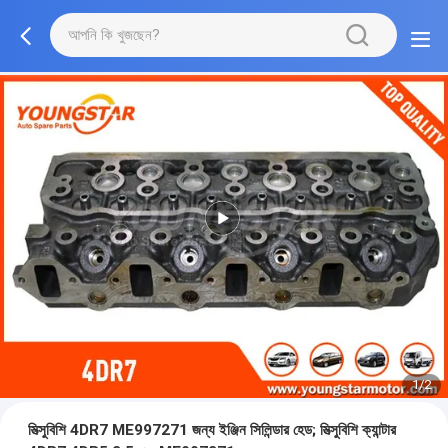
1/2
মিত্সুবিশি 4DR7 ME997271 জন্য ইঞ্জিন সিলিন্ডার হেড; মিত্সুবিশি ক্যান্টার