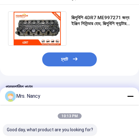
ইঞ্জিন ক্যামশফ্ট
ইঞ্জিন সংযোগ রড
মিত্সুবিশি 4DR7 ME997271 জন্য
ইঞ্জিন সিলিন্ডার হেড; মিত্সুবিশি ক্যান্টার
4DR7 4DR5 2.5 এল
ইঞ্জিন রকার আর্ম
ME997271
গাড়ির ইঞ্জিন ভালভ
সিলিন্ডার হেড মেরামত
চ্যাট
ক্র্যাংকশফ্ট পালি
সিলিন্ডার হেড Gasket
প্রস্তাবিত পণ্য
Mrs. Nancy
কার টারবোচারার
গাড়ী স্টিয়ারিং পাম্প
10:13 PM
অটোমোবাইল ইঞ্জিন যন্ত্রাংশ
Good day, what product are you looking for?