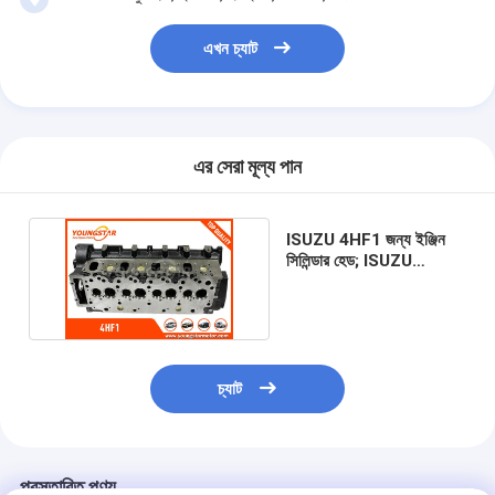
ইঞ্জিন ক্যামশফ্ট
এখন চ্যাট
ইঞ্জিন সংযোগ রড
ইঞ্জিন রকার আর্ম
গাড়ির ইঞ্জিন ভালভ
এর সেরা মূল্য পান
সিলিন্ডার হেড মেরামত
ISUZU 4HF1 জন্য ইঞ্জিন
ক্র্যাংকশফ্ট পালি
সিলিন্ডার হেড; ISUZU
NPR66 8-97033149-0
সিলিন্ডার হেড Gasket
কার টারবোচারার
চ্যাট
গাড়ী স্টিয়ারিং পাম্প
অটোমোবাইল ইঞ্জিন যন্ত্রাংশ
প্রস্তাবিত পণ্য