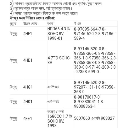
2) আপনার প্রয়োজনীয়তা হিসাবে আপনার লোগো এবং প্যাকিং মুদ্রণ করুন
3) ব্রাউন শক্ত কাগজ বাক্স, কাঠ তৃণশয্যা বাইরে।
4) আমরা গ্রাহক অনুরোধ হিসাবে রং বাক্স করতে পারেন
ইস্জুর জন্য সিরিয়ার হেডের তালিকা:
ব্র্যান্ড
ইঞ্জিন কোড
বর্ণনা
ই এম
NPR66 4.3 ডি
8-97095-664-7 8-
ইসুজু
4HF1
SOHC 8V
97146-520-2 8-97186-
1998-01
589-4
8-97146-520-0 8-
97358-366-0 8-97358-
4.7TD SOHC
366-1 8-97358-366-2 8-
ইসুজু
4HE1
8V
97358-363-0 8-97358-
368-0 8-97148-208-3 8
-97358-699-0
8-97146-520-2 8-
ইসুজু
এনপিআর
4HG1
97207-131-1 8-97358-
368-0
বাড়ি
8-98170617-0
ইসুজু
এনপিআর
4HK1
8-97383041-1 8-
98008363-1
পণ্য
কম্বো / কর্সা
1686CC 1.7 ডি
ইসুজু
5607060 এএমসি 908027
4EE1
ভিডিও
SOHC 8V,
1993-