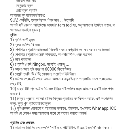
সংযোগ কারী দন্ড
সিলিন্ডার ব্লক
ছোট ব্লক অ্যাসি
আমাদের মূল যানবাহন টাইপ:
SUV, এমপিভি, হাল্কা ট্রাক, পিক আপ .... ইত্যাদি
আপনি যদি কোনও আইটেমের মধ্যে intersted হয়, শুধু আমাদের ইমেইল পাঠান, বা
আমাদের স্কাইপ যুক্ত।
সুবিধা
:
1) প্রতিযোগী মূল্য
2) দ্রুত ডেলিভারি সময়
3) পেশাগত রপ্তানি অভিজ্ঞতা: বিদেশী বাজারে রপ্তানি করা ছয় বছরের অভিজ্ঞতা
4) পেশাগত রপ্তানি এজেন্ট অভিজ্ঞতা, আপনার শিপিং খরচ সংরক্ষণ
5) ভাল প্যাকেজ
6) রপ্তানি পোর্ট: Ningbo, সাংহাই, গুয়াংঝু ...
7) উচ্চ গুণমান: দুই বছর বা 60000 কিলোমিটার
8) পেমেন্ট শব্দটি: টি / টি; পেপ্যাল; ওয়েস্টার্ন ইউনিয়ন
9) সর্বশেষ প্রোডাক্ট তথ্য: আমরা আমাদের নতুন উন্নত পণ্যগুলির সাথে গ্রাহকদের
তথ্য দিই
10) ওয়্যারিটি প্রোডাক্টস: ডিজেল ইঞ্জিন পার্টসগুলির জন্য আমাদের একটি ভাল পণ্য
রয়েছে।
11) বিক্রয় প্রচার: আমরা মাসিক বিক্রয় প্রচারের কার্যকলাপ আছে, এই অংশগুলির
জন্য, মূল্য খুব প্রতিযোগিতামূলক।
1২) সুবিধাজনক যোগাযোগ: আমাদের স্কাইপ, হটমেইল, ই-মেইল; Whatapp, ICQ,
আপনি যে কোনও সময় আমাদের সাথে যোগাযোগ করতে পারেন!
প্যাকিং এবং লেবেল:
1) আমাদের নিয়মিত লেবেলগুলি "পার্ট নাম, পার্ট টাইপ, ই এম, ইত্যাদি" ধারণ করে।