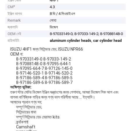
ইঞ্জিন কোড
4HF1
CM³
4.3
ইঞ্জিন ভালভ
8 ভি / 4 সিওয়াইএল
Remark
লোহা
জ্বালানি
ডিজেল
OEM নেই
8-97033149-0; 8-97033-149-2; 8-97088148-0
হাইলাইট:
,
aluminum cylinder heads
car cylinder head
ISUZU 4HF1 জন্য সিলিন্ডার হেড; ISUZU NPR66
OEM না:
8-97033149-0 8-97033-149-2
8-97088148-0 8-97095-644-1
8-97095-664-7 8-97126-145-0
8-97146-520-1 8-97146-520-2
8-97186-589-4 8-97186-589-5
8-97186-589-6 8-97186-589-7
সংক্ষিপ্ত ভূমিকা:
তরুণ স্টার মোটর ডিজেল ইঞ্জিন যন্ত্রাংশের জন্য পেশাদার, আমরা ডিজেল পিক আপ এবং
হালকা বাণিজ্যিক গাড়ির জন্য পণ্য ভাল পরিসীমা আছে ... ইত্যাদি।
আমাদের প্রধান পণ্য সহ:
সম্পূর্ণ সিলিন্ডার হেড;
সিলিন্ডারের মাথা
সম্পূর্ণ সিলিন্ডার হেড মেরামত kits
ক্র্যাঁকশাফ্ট
Camshaft