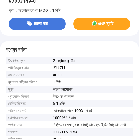
97033149-0
মূল্য：আলোচনাযোগ্য
MOQ：1 পিসি
ভালো দাম
এখন চ্যাট
পণ্যের বর্ণনা
উৎপত্তি স্থল
Zhejiang, চীন
পরিচিতিমুলক নাম
ISUZU
মডেল নম্বার
4HF1
ন্যূনতম চাহিদার পরিমাণ
1 পিসি
মূল্য
আলোচনাযোগ্য
প্যাকেজিং বিবরণ
নিরপেক্ষ প্যাকেজ
ডেলিভারি সময়
5-15 দিন
পরিশোধের শর্ত
ডেলিভারির আগে 100% পেমেন্ট
যোগানের ক্ষমতা
1000 পিসি / মাস
পণ্যের নাম
সিলিন্ডারের মাথা ; বেয়ার সিলিন্ডার হেড; ইঞ্জিন সিলিন্ডার মাথা
প্রয়োগ
ISUZU NPR66