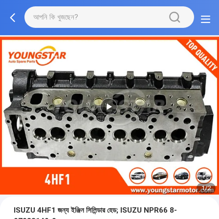
1/2
ISUZU 4HF1 জন্য ইঞ্জিন সিলিন্ডার হেড; ISUZU NPR66 8-