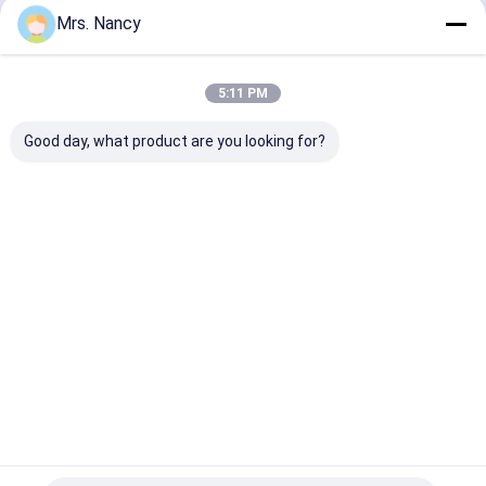
ইঞ্জিন ভালভ ট্যাপেট
Mrs. Nancy
5:11 PM
Good day, what product are you looking for?
১১১১০-৬১এ-০০০০০ সুজুকি
বেনজ ওএম৬০৭ এর জন্য
অ্যালুমিনিয়াম অ্যালোয়
জি১৬এ-৮ভি ইঞ্জিনের জন্য
অ্যালুমিনিয়াম ইঞ্জিন সিলিন্ডার
হেড ফোর্ড ট্রানজিট 
অ্যালুমিনিয়াম সিলিন্ডার হেড
হেড অ্যাসেম্বলি ৬০০০০ কিমি
TDCI এর জন্য 6
৬০০০০ কিমি ওয়ারেন্টি সহ
ওয়ারেন্টি সহ
KMS ওয়ারেন্টি সহ
ভালো দাম
ভালো দাম
ভালো দাম
বাড়ি
আমাদের
আমাদের সাথে যোগাযোগ
Desktop
Site
সম্পর্কে
করুন
সাইট ম্যাপ
Privacy Policy
গুণ
ইঞ্জিন সিলিন্ডার ব্লক
চীন কারখানা.Copyright © 2026 YOUNG STAR MOTOR
CO.,LTD.. All Rights Reserved.