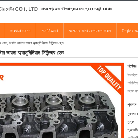
স্টার মোটর CO।, LTD।
মানের পণ্য এবং পরিষেবা প্রদান করে, গ্রাহক সন্তুষ্ট করা যাক
কারখানা ভ্রমণ
মান নিয়ন্ত্রণ
আমাদের সাথে যোগাযোগ করুন
উদ্ধৃতির 
ার হেড, টয়োটা কাস্টার ডায়না অ্যালুমিনিয়াম সিলিন্ডার হেড
টার ডায়না অ্যালুমিনিয়াম সিলিন্ডার হেড
পণ্যের
উৎপত্তি
পরিচিতিম
মডেল নম্
প্রদান:
ন্যূনতম 
মূল্য:
প্যাকেজি