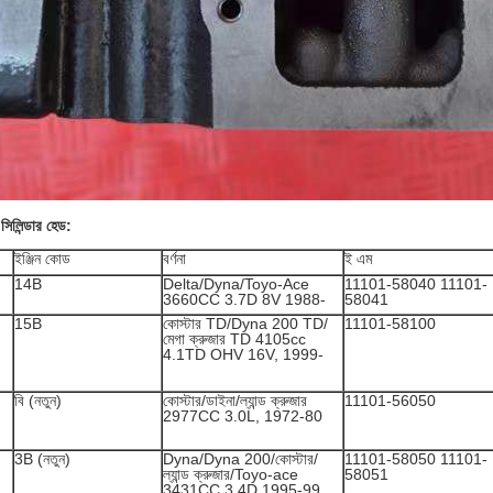
সিলিন্ডার হেড:
ইঞ্জিন কোড
বর্ণনা
ই এম
14B
Delta/Dyna/Toyo-Ace
11101-58040 11101-
3660CC 3.7D 8V 1988-
58041
15B
কোস্টার TD/Dyna 200 TD/
11101-58100
মেগা ক্রুজার TD 4105cc
4.1TD OHV 16V, 1999-
বি (নতুন)
কোস্টার/ডাইনা/ল্যান্ড ক্রুজার
11101-56050
2977CC 3.0L, 1972-80
3B (নতুন)
Dyna/Dyna 200/কোস্টার/
11101-58050 11101-
ল্যান্ড ক্রুজার/Toyo-ace
58051
3431CC 3.4D 1995-99