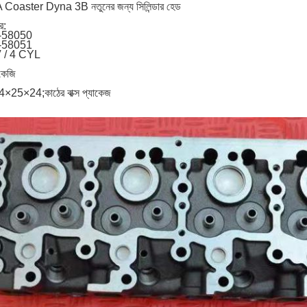
aster Dyna 3B নতুনের জন্য সিলিন্ডার হেড
র:
-58050
-58051
V / 4 CYL
কেজি
4×25×24;কাঠের বাক্স প্যাকেজ