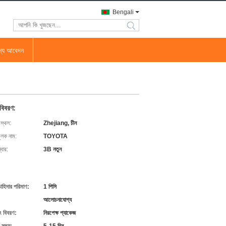
Bengali
search
জন্য আবেদন
 বিবরণ:
 স্থল:
Zhejiang, চীন
ুলক নাম:
TOYOTA
বার:
3B নতুন
চাহিদার পরিমাণ:
1 পিসি
আলোচনাযোগ্য
ং বিবরণ:
নিরপেক্ষ প্যাকেজ