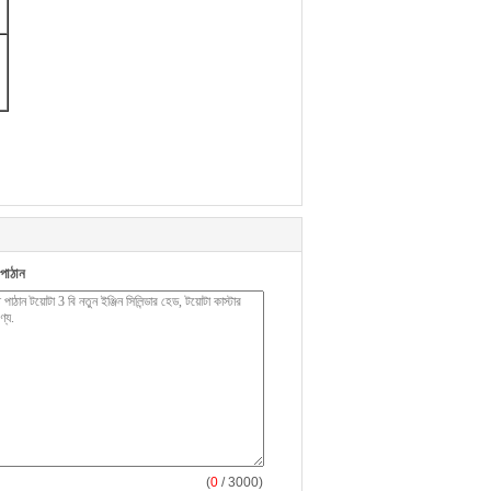
পাঠান
(
0
/ 3000)