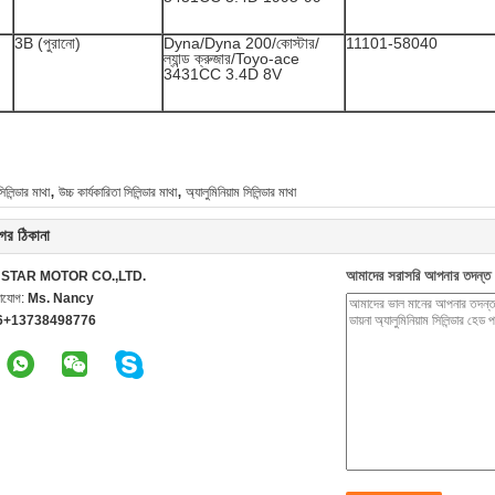
3B (পুরানো)
Dyna/Dyna 200/কোস্টার/
11101-58040
ল্যান্ড ক্রুজার/Toyo-ace
3431CC 3.4D 8V
,
,
সিলিন্ডার মাথা
উচ্চ কার্যকারিতা সিলিন্ডার মাথা
অ্যালুমিনিয়াম সিলিন্ডার মাথা
ের ঠিকানা
আমাদের সরাসরি আপনার তদন্ত 
STAR MOTOR CO.,LTD.
গাযোগ:
Ms. Nancy
6+13738498776