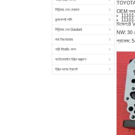
TOYOTA Co
সিলিন্ডার হেড মেরামত
OEM নম্ব
11101
11101
ক্র্যাংকশফ্ট পালি
ডিজেল;8 
সিলিন্ডার হেড Gasket
NW: 30 
কার টারবোচারার
প্যাকেজ: 5
গাড়ী স্টিয়ারিং পাম্প
অটোমোবাইল ইঞ্জিন যন্ত্রাংশ
ইঞ্জিন ভালভ ট্যাপেট