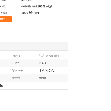
 সময়:
5-15 দিন
 শর্ত:
ডেলিভারির আগে 100% পেমেন্ট
ক্ষমতা:
1000 পিসি / মাস
াযোগ
আবেদন:
টয়োটা কোস্টার ডাইনা
CM³:
3.4D
ইঞ্জিন ভালভ:
8 V / 4 CYL
জ্বালানী:
ডিজেল
ds