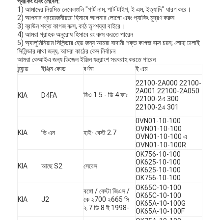
প্যাকিং এবং লেবেল:
1) আমাদের নিয়মিত লেবেলগুলি "পার্ট নাম, পার্ট টাইপ, ই এম, ইত্যাদি" ধারণ করে।
2) আপনার প্রয়োজনীয়তা হিসাবে আপনার লোগো এবং প্যাকিং মুদ্রণ করুন
3) ব্রাউন শক্ত কাগজ বাক্স, কাঠ তৃণশয্যা বাইরে।
4) আমরা গ্রাহক অনুরোধ হিসাবে রং বাক্স করতে পারেন
5) অ্যালুমিনিয়াম সিলিন্ডার হেড জন্য আমরা বাদামী শক্ত কাগজ বাক্স চয়ন; লোহা ঢালাই
সিলিন্ডার মাথা জন্য, আমরা কাঠের কেস নির্বাচন
আমরা কেআইএ জন্য ডিজেল ইঞ্জিন যন্ত্রাংশ সরবরাহ করতে পারেন
ব্র্যান্ড
ইঞ্জিন কোড
বর্ণনা
ই এম
22100-2A000 22100-
2A001 22100-2A050
রিও 1.5 - ডি 4 ফাঃ
KIA
D4FA
22100-2এ 300
22100-2এ 301
0VN01-10-100
OVN01-10-100
KIA
ভি এন
হাই- বেস্ট 2.7
OVN01-10-100 এ
OVN01-10-100R
OK756-10-100
OK625-10-100
KIA
আছে S2
সেরেস
OK625-10-100
OK756-10-100
OK65C-10-100
বঙ্গো / বেস্টা জিএস /
OK65C-10-100
KIA
J2
কে ২700 ২665 সি
OK65A-10-100G
২.7 ডি 8 ই 1998-
OK65A-10-100F