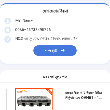
আমাদের সম্বন্ধে
যোগাযোগের ঠিকানা
কারখানা পরিদর্শন
Ms. Nancy
গুণমান নিয়ন্ত্রণ
0086+13738498776
আমাদের সাথে যোগাযোগ
NO.3 গুয়াংফু হোম, হুজিয়াও, ইউহুয়ান, ঝেজিয়াং, চীন
এখন চ্যাট
এখন চ্যাট
ইঞ্জিন সিলিন্ডার ব্লক
এর সেরা মূল্য পান
সম্পূর্ণ সিলিন্ডার হেড
ইঞ্জিন সিলিন্ডার মাথা
আয়রন কিয়া 2.7 ডিজেল ইঞ্জিন
সিলিন্ডার হেড OVN01 - 10
ইঞ্জিন ক্র্যাংকশফ্ট
- 100 হাই - বেটা