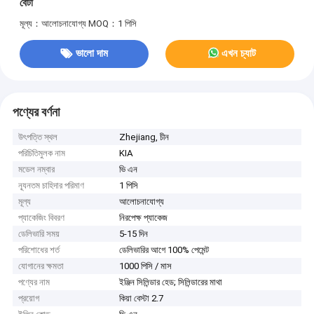
বেটা
মূল্য：আলোচনাযোগ্য
MOQ：1 পিসি
ভালো দাম
এখন চ্যাট
পণ্যের বর্ণনা
উৎপত্তি স্থল
Zhejiang, চীন
পরিচিতিমুলক নাম
KIA
মডেল নম্বার
ভি এন
ন্যূনতম চাহিদার পরিমাণ
1 পিসি
মূল্য
আলোচনাযোগ্য
প্যাকেজিং বিবরণ
নিরপেক্ষ প্যাকেজ
ডেলিভারি সময়
5-15 দিন
পরিশোধের শর্ত
ডেলিভারির আগে 100% পেমেন্ট
যোগানের ক্ষমতা
1000 পিসি / মাস
পণ্যের নাম
ইঞ্জিন সিলিন্ডার হেড; সিলিন্ডারের মাথা
প্রয়োগ
কিয়া বেস্টা 2.7