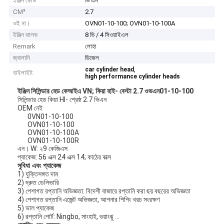
ইঞ্জিন কোড
ভি এন
CM³
2.7
ওই না।
OVN01-10-100; OVN01-10-100A
ইঞ্জিন ভালভ
8 ভি / 4 সিওয়াইএল
Remark
লোহা
জ্বালানি
ডিজেল
,
car cylinder head
হাইলাইট:
high performance cylinder heads
ইঞ্জিন সিলিন্ডার হেড কেআইএ VN;
কিয়া হাই- বেস্টা 2.7 ওভএন01-10-100
সিলিন্ডার হেড কিয়া HI- শ্রেষ্ঠ 2.7 ভিএন
OEM নেই
0VN01-10-100
OVN01-10-100
OVN01-10-100A
OVN01-10-100R
এন। W: ২9 কেজিএস
প্যাকেজ: 56 এক্স 24 এক্স 14; কাঠের বাক্স
সুবিধা এবং প্যাকেজ
1) যুক্তিসঙ্গত দাম
2) দ্রুত ডেলিভারি
3) পেশাগত রপ্তানি অভিজ্ঞতা: বিদেশী বাজারে রপ্তানি করা ছয় বছরের অভিজ্ঞতা
4) পেশাগত রপ্তানি এজেন্ট অভিজ্ঞতা, আপনার শিপিং খরচ সংরক্ষণ
5) ভাল প্যাকেজ
6) রপ্তানি পোর্ট: Ningbo, সাংহাই, গুয়াংঝু ...