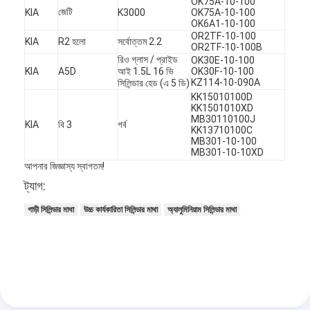
OK75A-10-100
জেটি
KIA
K3000
OK75A-10-100
OK6A1-10-100
OR2TF-10-100
KIA
R2 হলো
সর্বোত্তম 2.2
OR2TF-10-100B
রিও গ্লাস / প্রাইড
OK30E-10-100
KIA
A5D
আই 1.5L 16 ভি
OK30F-10-100
KZ114-10-090A
সিলিন্ডার হেড (এ 5 ডি)
KK15010100D
KK1501010XD
MB30110100J
KIA
বি 3
গর্ব
KK13710100C
MB301-10-100
MB301-10-10XD
আপনার জিজ্ঞাস্য স্বাগতম!
ট্যাগ:
গাড়ী সিলিন্ডার মাথা
উচ্চ কার্যকারিতা সিলিন্ডার মাথা
অ্যালুমিনিয়াম সিলিন্ডার মাথা
বাড়ি
পণ্য
ভিডিও