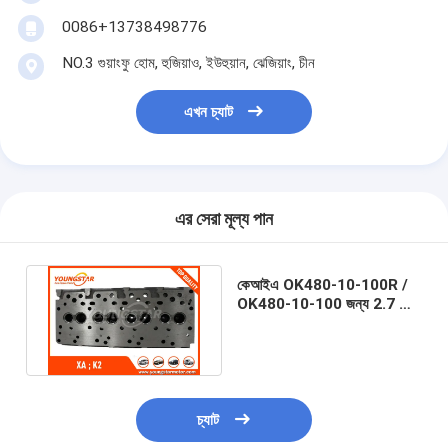
ইঞ্জিন ক্যামশফ্ট
0086+13738498776
ইঞ্জিন সংযোগ রড
NO.3 গুয়াংফু হোম, হুজিয়াও, ইউহুয়ান, ঝেজিয়াং, চীন
ইঞ্জিন রকার আর্ম
এখন চ্যাট
গাড়ির ইঞ্জিন ভালভ
সিলিন্ডার হেড মেরামত
এর সেরা মূল্য পান
ক্র্যাংকশফ্ট পালি
সিলিন্ডার হেড Gasket
কেআইএ OK480-10-100R /
OK480-10-100 জন্য 2.7 ডি
কার টারবোচারার
এক্স এরিয়া আয়রন ইঞ্জিন সিলিন্ডার হেড
গাড়ী স্টিয়ারিং পাম্প
অটোমোবাইল ইঞ্জিন যন্ত্রাংশ
চ্যাট