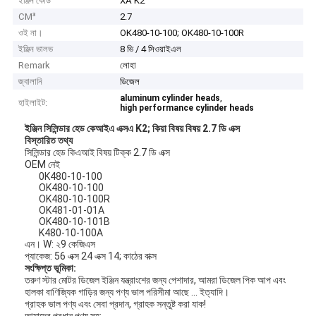
ইঞ্জিন কোড
XA K2
CM³
2.7
ওই না।
OK480-10-100; OK480-10-100R
ইঞ্জিন ভালভ
8 ভি / 4 সিওয়াইএল
Remark
লোহা
জ্বালানি
ডিজেল
,
aluminum cylinder heads
হাইলাইট:
high performance cylinder heads
ইঞ্জিন সিলিন্ডার হেড কেআইএ এক্সএ K2;
কিয়া বিষয় বিষয় 2.7 ডি এক্স
বিস্তারিত তথ্য
সিলিন্ডার হেড কিএআই বিষয় টিক্ক 2.7 ডি এক্স
OEM নেই
0K480-10-100
OK480-10-100
OK480-10-100R
OK481-01-01A
OK480-10-101B
K480-10-100A
এন। W: ২9 কেজিএস
প্যাকেজ: 56 এক্স 24 এক্স 14; কাঠের বাক্স
সংক্ষিপ্ত ভূমিকা:
তরুণ স্টার মোটর ডিজেল ইঞ্জিন যন্ত্রাংশের জন্য পেশাদার, আমরা ডিজেল পিক আপ এবং
হালকা বাণিজ্যিক গাড়ির জন্য পণ্য ভাল পরিসীমা আছে ... ইত্যাদি।
গ্রাহক ভাল পণ্য এবং সেবা প্রদান, গ্রাহক সন্তুষ্ট করা যাক!
আমাদের প্রধান পণ্য সহ: