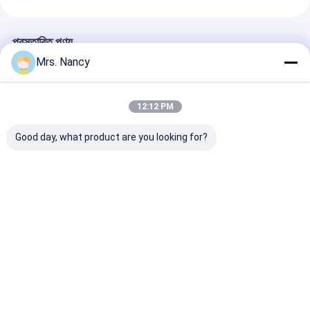
ইঞ্জিন ভালভ ট্যাপেট
প্রস্তাবিত পণ্য
Mrs. Nancy
12:12 PM
Good day, what product are you looking for?
১১১১০-৬১এ-০০০০০ সুজুকি
বেনজ ওএম৬০৭ এর জন্য
অ্যালুমিনিয়াম অ্যালোয়
জি১৬এ-৮ভি ইঞ্জিনের জন্য
অ্যালুমিনিয়াম ইঞ্জিন সিলিন্ডার
হেড ফোর্ড ট্রানজিট 
অ্যালুমিনিয়াম সিলিন্ডার হেড
হেড অ্যাসেম্বলি ৬০০০০ কিমি
TDCI এর জন্য 6
৬০০০০ কিমি ওয়ারেন্টি সহ
ওয়ারেন্টি সহ
KMS ওয়ারেন্টি সহ
ভালো দাম
ভালো দাম
ভালো দাম
বাড়ি
আমাদের
আমাদের সাথে যোগাযোগ
Desktop
Site
সম্পর্কে
করুন
সাইট ম্যাপ
Privacy Policy