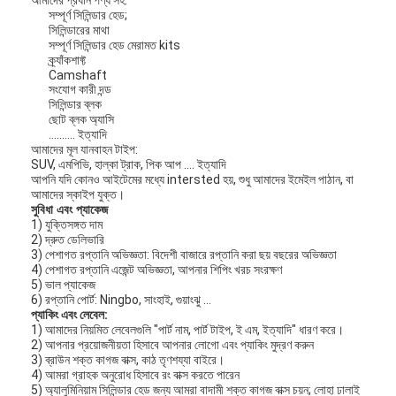
সম্পূর্ণ সিলিন্ডার হেড;
সিলিন্ডারের মাথা
সম্পূর্ণ সিলিন্ডার হেড মেরামত kits
ক্র্যাঁকশাফ্ট
Camshaft
সংযোগ কারী দন্ড
সিলিন্ডার ব্লক
ছোট ব্লক অ্যাসি
.......... ইত্যাদি
আমাদের মূল যানবাহন টাইপ:
SUV, এমপিভি, হাল্কা ট্রাক, পিক আপ .... ইত্যাদি
আপনি যদি কোনও আইটেমের মধ্যে intersted হয়, শুধু আমাদের ইমেইল পাঠান, বা
আমাদের স্কাইপ যুক্ত।
সুবিধা এবং প্যাকেজ
1) যুক্তিসঙ্গত দাম
2) দ্রুত ডেলিভারি
3) পেশাগত রপ্তানি অভিজ্ঞতা: বিদেশী বাজারে রপ্তানি করা ছয় বছরের অভিজ্ঞতা
4) পেশাগত রপ্তানি এজেন্ট অভিজ্ঞতা, আপনার শিপিং খরচ সংরক্ষণ
5) ভাল প্যাকেজ
6) রপ্তানি পোর্ট: Ningbo, সাংহাই, গুয়াংঝু ...
প্যাকিং এবং লেবেল:
1) আমাদের নিয়মিত লেবেলগুলি "পার্ট নাম, পার্ট টাইপ, ই এম, ইত্যাদি" ধারণ করে।
2) আপনার প্রয়োজনীয়তা হিসাবে আপনার লোগো এবং প্যাকিং মুদ্রণ করুন
3) ব্রাউন শক্ত কাগজ বাক্স, কাঠ তৃণশয্যা বাইরে।
4) আমরা গ্রাহক অনুরোধ হিসাবে রং বাক্স করতে পারেন
5) অ্যালুমিনিয়াম সিলিন্ডার হেড জন্য আমরা বাদামী শক্ত কাগজ বাক্স চয়ন; লোহা ঢালাই