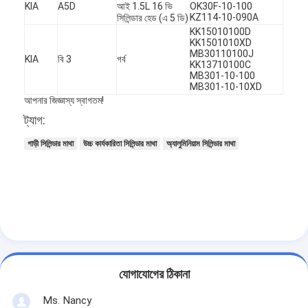
KIA
A5D
আই 1.5L 16 ভি
OK30F-10-100
আমাদের সম্বন্ধে
KZ114-10-090A
সিলিন্ডার হেড (এ 5 ডি)
KK15010100D
KK1501010XD
কারখানা পরিদর্শন
MB30110100J
KIA
বি 3
গর্ব
KK13710100C
গুণমান নিয়ন্ত্রণ
MB301-10-100
MB301-10-10XD
আপনার জিজ্ঞাস্য স্বাগতম!
আমাদের সাথে যোগাযোগ
ট্যাগ:
এখন চ্যাট
গাড়ী সিলিন্ডার মাথা
উচ্চ কার্যকারিতা সিলিন্ডার মাথা
অ্যালুমিনিয়াম সিলিন্ডার মাথা
ইঞ্জিন সিলিন্ডার ব্লক
সম্পূর্ণ সিলিন্ডার হেড
ইঞ্জিন সিলিন্ডার মাথা
যোগাযোগের ঠিকানা
ইঞ্জিন ক্র্যাংকশফ্ট
Ms. Nancy