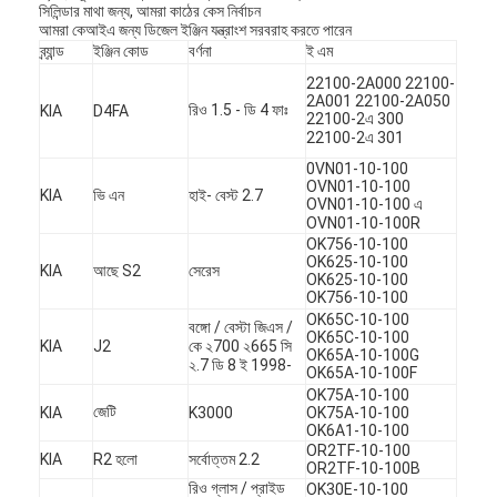
সিলিন্ডার মাথা জন্য, আমরা কাঠের কেস নির্বাচন
আমরা কেআইএ জন্য ডিজেল ইঞ্জিন যন্ত্রাংশ সরবরাহ করতে পারেন
ব্র্যান্ড
ইঞ্জিন কোড
বর্ণনা
ই এম
22100-2A000 22100-
2A001 22100-2A050
রিও 1.5 - ডি 4 ফাঃ
KIA
D4FA
22100-2এ 300
22100-2এ 301
0VN01-10-100
OVN01-10-100
KIA
ভি এন
হাই- বেস্ট 2.7
OVN01-10-100 এ
OVN01-10-100R
OK756-10-100
OK625-10-100
KIA
আছে S2
সেরেস
OK625-10-100
OK756-10-100
OK65C-10-100
বঙ্গো / বেস্টা জিএস /
OK65C-10-100
KIA
J2
কে ২700 ২665 সি
OK65A-10-100G
২.7 ডি 8 ই 1998-
বাড়ি
OK65A-10-100F
OK75A-10-100
জেটি
KIA
K3000
OK75A-10-100
পণ্য
OK6A1-10-100
OR2TF-10-100
KIA
R2 হলো
সর্বোত্তম 2.2
OR2TF-10-100B
ভিডিও
রিও গ্লাস / প্রাইড
OK30E-10-100