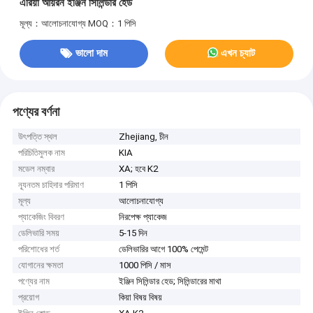
এরিয়া আয়রন ইঞ্জিন সিলিন্ডার হেড
মূল্য：আলোচনাযোগ্য
MOQ：1 পিসি
ভালো দাম
এখন চ্যাট
পণ্যের বর্ণনা
উৎপত্তি স্থল
Zhejiang, চীন
পরিচিতিমুলক নাম
KIA
মডেল নম্বার
XA; হবে K2
ন্যূনতম চাহিদার পরিমাণ
1 পিসি
মূল্য
আলোচনাযোগ্য
প্যাকেজিং বিবরণ
নিরপেক্ষ প্যাকেজ
ডেলিভারি সময়
5-15 দিন
পরিশোধের শর্ত
ডেলিভারির আগে 100% পেমেন্ট
যোগানের ক্ষমতা
1000 পিসি / মাস
পণ্যের নাম
ইঞ্জিন সিলিন্ডার হেড; সিলিন্ডারের মাথা
প্রয়োগ
কিয়া বিষয় বিষয়