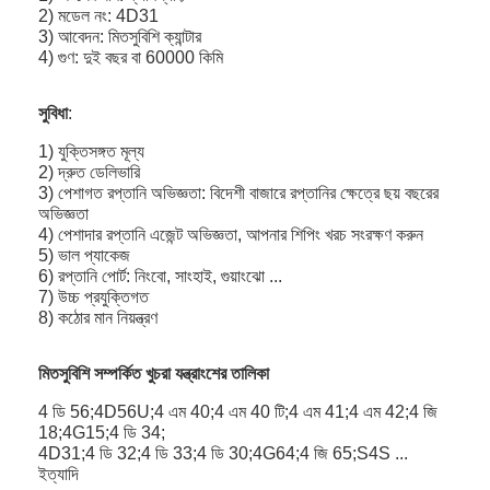
2) মডেল নং: 4D31
3) আবেদন: মিতসুবিশি ক্যান্টার
4) গুণ: দুই বছর বা 60000 কিমি
সুবিধা
:
1) যুক্তিসঙ্গত মূল্য
2) দ্রুত ডেলিভারি
3) পেশাগত রপ্তানি অভিজ্ঞতা: বিদেশী বাজারে রপ্তানির ক্ষেত্রে ছয় বছরের
অভিজ্ঞতা
4) পেশাদার রপ্তানি এজেন্ট অভিজ্ঞতা, আপনার শিপিং খরচ সংরক্ষণ করুন
5) ভাল প্যাকেজ
6) রপ্তানি পোর্ট: নিংবো, সাংহাই, গুয়াংঝো ...
7) উচ্চ প্রযুক্তিগত
8) কঠোর মান নিয়ন্ত্রণ
মিতসুবিশি সম্পর্কিত খুচরা যন্ত্রাংশের তালিকা
4 ডি 56;4D56U;4 এম 40;4 এম 40 টি;4 এম 41;4 এম 42;4 জি
18;4G15;4 ডি 34;
4D31;4 ডি 32;4 ডি 33;4 ডি 30;4G64;4 জি 65;S4S ...
ইত্যাদি