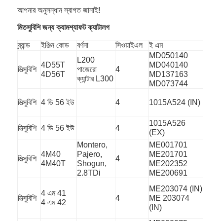
আপনার অনুসন্ধান স্বাগত জানাই!
মিতসুবিশি জন্য ক্যামশ্যাফট ক্যাটালগ
ব্র্যান্ড
ইঞ্জিন কোড
বর্ণনা
সিওয়াইএল
ই এম
MD050140
L200
4D55T
MD040140
মিত্সুবিশি
পাজেরো
4
4D56T
MD137163
ক্যান্টার L300
MD073744
মিত্সুবিশি
4 ডি 56 ইউ
4
1015A524 (IN)
1015A526
মিত্সুবিশি
4 ডি 56 ইউ
4
(EX)
Montero,
ME001701
4M40
Pajero,
ME201701
মিত্সুবিশি
4
4M40T
Shogun,
ME202352
বাড়ি
2.8TDi
ME200691
পণ্য
ME203074 (IN)
4 এম 41
মিত্সুবিশি
4
ME 203074
4 এম 42
(IN)
ভিডিও