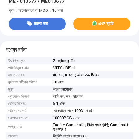
ME - 013677 / ME013677
মূল্য：আলোচনাযোগ্য
MOQ：10 খানা
ভালো দাম
এখন চ্যাট
পণ্যের বর্ণনা
উৎপত্তি স্থল
Zhejiang, চীন
পরিচিতিমুলক নাম
MITSUBISHI
মডেল নম্বার
4D31 ;
4D31;
4D32
4 ডি 32
ন্যূনতম চাহিদার পরিমাণ
10 খানা
মূল্য
আলোচনাযোগ্য
প্যাকেজিং বিবরণ
কার্টন বক্স; উড প্যালেটস
ডেলিভারি সময়
5-15 দিন
পরিশোধের শর্ত
ডেলিভারির আগে 100% পেমেন্ট
যোগানের ক্ষমতা
10000PCS / মাস
Engine Camshaft ;
ইঞ্জিন ক্যামশ্যাফ্ট;
Camshaft
পণ্যের নাম
ক্যামশ্যাফ্ট
আবেদন
মিত্সুবিশি ক্যান্টার ক্যান্টার 60