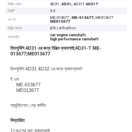
ইঞ্জিন কোড
4D31 ;
4D31;
4D31T
4D31T
CM³
3.3
ME-013677 ;
ME-013677;
ME013677
ওএ না
ME013677
ইঞ্জিন ভালভ
8 ভি / 4 সিওয়াইএল
,
car engine camshaft
হাইলাইট:
high performance camshaft
মিতসুবিশি 4D31 এর জন্য ইঞ্জিন ক্যামশাফ্ট;4D31-T ME-
013677;ME013677
মিতসুবিশি 4D31 4D32 এর জন্য ক্যামশ্যাফট
ই এম
ME-013677
ME013677
প্রযুক্তিগত: গ্রে কাস্টিং
বিস্তারিত:
1) অংশের নাম: ক্যামশ্যাফ্ট