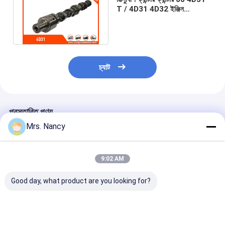
ইঞ্জিন ভালভ ট্যাপেট
T / 4D31 4D32 ইঞ্জিন
ক্যামশ্যাফট ME - 013677 /
ME013677
চ্যাট
প্রস্তাবিত পণ্য
Mrs. Nancy
9:02 AM
Good day, what product are you looking for?
ইস্পাত রেনল ক্যামশাফ্ট কে 4
Oe No GK2Q-6E262
130208235R
এম 8200100528
GK2Q-6E262-AE
130209419R F