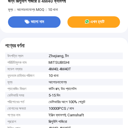
জন্য মিত্সুবিশি পাজরো II 4M40 ক্যামশফ্ট
মূল্য：আলোচনাযোগ্য
MOQ：10 খানা
ভালো দাম
এখন চ্যাট
পণ্যের বর্ণনা
উৎপত্তি স্থল
Zhejiang, চীন
পরিচিতিমুলক নাম
MITSUBISHI
মডেল নম্বার
4M40; 4M40T
ন্যূনতম চাহিদার পরিমাণ
10 খানা
মূল্য
আলোচনাযোগ্য
প্যাকেজিং বিবরণ
কার্টন বক্স; উড প্যালেটস
ডেলিভারি সময়
5-15 দিন
পরিশোধের শর্ত
ডেলিভারির আগে 100% পেমেন্ট
যোগানের ক্ষমতা
10000PCS / মাস
পণ্যের নাম
ইঞ্জিন ক্যামশফ্ট; Camshaft
প্রয়োগ
মিত্সুবিশি পাজিরো