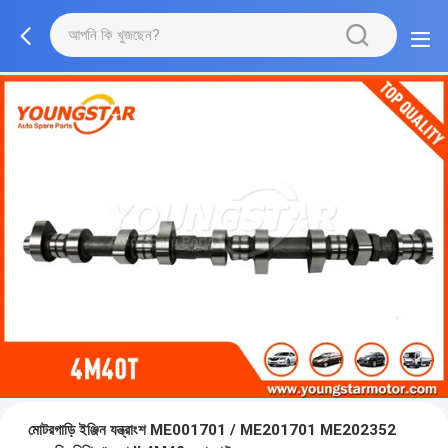
মোটরগাড়ি ইঞ্জিন যন্ত্রাংশ ME001701 / ME201701 ME202352