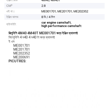
ইঞ্জিন কোড
4M40; 4M40T
CM³
2.8
ওই না।
ME001701; ME201701; ME202352
ইঞ্জিন ভালভ
8 ভি / 4 সিল
,
car engine camshaft
হাইলাইট:
high performance camshaft
মিত্সুবিশি 4M40 4M40T ME001701 জন্য ইঞ্জিন ক্যামশফ্ট
মিতসুবিশি 4 ম40 4 ম40 টা জন্য ক্যামশফ্ট
ই এম
ME001701
ME201701
ME202352
ME200691
PICUTRES: