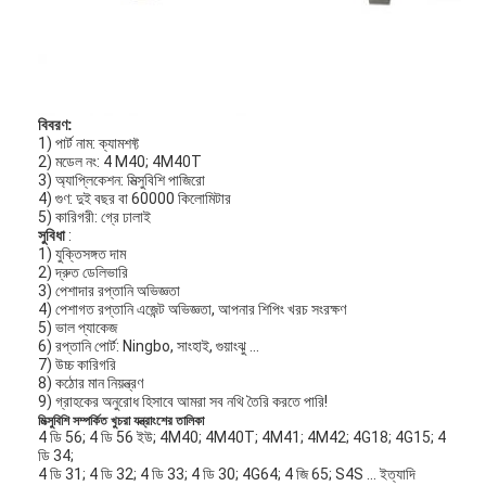
বিবরণ:
1) পার্ট নাম: ক্যামশফ্ট
2) মডেল নং: 4 M40; 4M40T
3) অ্যাপ্লিকেশন: মিত্সুবিশি পাজিরো
4) গুণ: দুই বছর বা 60000 কিলোমিটার
5) কারিগরী: গ্রে ঢালাই
সুবিধা
:
1) যুক্তিসঙ্গত দাম
2) দ্রুত ডেলিভারি
3) পেশাদার রপ্তানি অভিজ্ঞতা
4) পেশাগত রপ্তানি এজেন্ট অভিজ্ঞতা, আপনার শিপিং খরচ সংরক্ষণ
5) ভাল প্যাকেজ
6) রপ্তানি পোর্ট: Ningbo, সাংহাই, গুয়াংঝু ...
বাড়ি
7) উচ্চ কারিগরি
8) কঠোর মান নিয়ন্ত্রণ
9) গ্রাহকের অনুরোধ হিসাবে আমরা সব নথি তৈরি করতে পারি!
পণ্য
মিত্সুবিশি সম্পর্কিত খুচরা যন্ত্রাংশের তালিকা
4 ডি 56; 4 ডি 56 ইউ; 4M40; 4M40T; 4M41; 4M42; 4G18; 4G15; 4
ডি 34;
ভিডিও
4 ডি 31; 4 ডি 32; 4 ডি 33; 4 ডি 30; 4G64; 4 জি 65; S4S ... ইত্যাদি