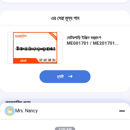
ইঞ্জিন ভালভ ট্যাপেট
এর সেরা মূল্য পান
মোটরগাড়ি ইঞ্জিন যন্ত্রাংশ
ME001701 / ME201701
ME202352 জন্য মিত্সুবিশি পাজরো
II 4M40 ক্যামশফ্ট
চ্যাট
প্রস্তাবিত পণ্য
Mrs. Nancy
3:00 AM