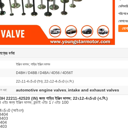
ডেলিভারি
পরিশোধের
যোগানের 
যোগ
ণ্যের বর্ণনা
ইঞ্জিন ভালভ; গাড়ির ইঞ্জিন ভালভ
D4BH / D4BB / D4BA / 4D56 / 4D56T
22২11-4২5২0 (ইন); 22২12-4২5২0 (এ.সি.)
automotive engine valves
intake and exhaust valves
লে ধরা:
,
D4BH 22211-42520 (IN) জন্য গাড়ির ইঞ্জিন ভালভ;
22২12-4২5২0 (এ.সি.)
 বি এইচ জন্য ইঞ্জিন ভালভ; হুন্ডাই এইচ 1 / এইচ 100
4২5২0 (আইএন)
8404
8403
404
403