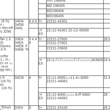
এমডি 198406
MD 198405
MD198406
MD198405
ি (8 ভি)
D4DA
4 4 4
ইন
22211-41001
্ড।
D4DB
শক্তিশালী
D4AL
গো
22২12-41001 22২12-45000
ভি) 3298
EX
্রিক্স 1.5
D3EA
3 4 4
ইন
22211-27000
28.
V)
D4EA
4
22211-27001
Elantra
D4EB- F
22211-23600
.0 ডি
D4EB- জি
বয়সসীমা
991। সি।
গো
22২1২7২7২২২২২২২7২7২২২২২২২363600
24.
ন্তা এফ ২২
EX
 সোওক
188.সিসি।
.5 ডি
D4CB
4
ইন
22২11-4000২২২11-4এ 6060
31.
(16 ভি)
22211-4A061
nto
 (16 ভি)
গো
22২12-4000২২২২২-4এটি 6060
28
EX
22212-4A061
1.5 টিসিআই
D3FA
3
ইন
22211-2A100
26.