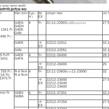
 তদন্ত স্বাগত জানাই!
যাটাগরি হুন্ডাইয়ের জন্য
েল
ইঞ্জিন মডেল
Cyl।
IN
রেফারেন্স নম্বর
হেড দ
না।
EX
G4EA
4
ইন
22২11-22003২২11২২২২২২২
27.
G4EH
ল 1341.সি.
G4EK
G4N
 1495.সি।
G4EK
গো
22212-22011
32,
EX
G4N
22212-22051
32,
5 টাওনি
G4EK
4
ইন
22211-26000
28.
 (16V)
G4FK
গো
22212-26000
25
EX
8 1759.সি।
জি 4 জিএম
4
ইন
22২11-23600২২২11-23000
32
 (16 ভি)
জি 4 জিএফ
.0 1975.সি.
গো
22212-23000
27.
EX
22212-23040
22212-23600
ান্তা ফি
G6BV
6
ইন
22211-37201
32,
G6BA
গো
22212-37250
27.
EX