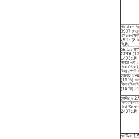
পাওয়ার ওম্ব
3907 সেকেন
এসওওএইচসি 
২5 টন (8 
সি.সি.
Getz / ম্যাট
CRDI (12
1493c.সি 
সান্তা এফ ২
সিআরডিআই
কিয়া স্পোর্ট 
ট্র্যাজেট 1
(16 ভি) সা
সিআরডিআই
(16 ভি) ২
পোর্টার ২ 2
সিআরডিআই 
কিয়া Sore
2497c.সি।
ম্যাট্রিক্স 