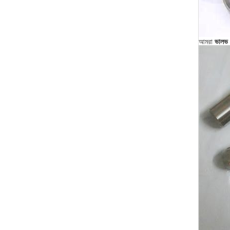
আমরা
ভালভ