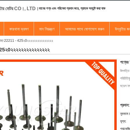
স্টার মোটর CO।, LTD।
মানের পণ্য এবং পরিষেবা প্রদান করে, গ্রাহক সন্তুষ্ট করা যাক
কারখানা ভ্রমণ
মান নিয়ন্ত্রণ
আমাদের সাথে যোগাযোগ করুন
উদ্ধৃতির 
ষ্কাশন বাহা 22211 - 425২0২২২২২২২২২২২২২২২
11 - 425২0২২২২২২২২২২২২২২২
পণ্যের
উৎপত্তি
পরিচিতিম
মডেল নম্
প্রদান:
ন্যূনতম 
মূল্য:
প্যাকেজি