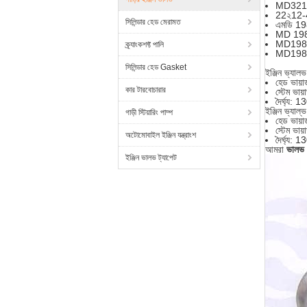
MD321
22২12-4
সিলিন্ডার হেড মেরামত
এমডি 1
MD 19
MD198
ক্র্যাংকশফ্ট পালি
MD198
সিলিন্ডার হেড Gasket
ইঞ্জিন ভ্যা
হেড ভায়
কার টারবোচারার
স্টেম ভায
দৈর্ঘ্য: 1
ইঞ্জিন ভ্যা
গাড়ী স্টিয়ারিং পাম্প
হেড ভায়
স্টেম ভায
অটোমোবাইল ইঞ্জিন যন্ত্রাংশ
দৈর্ঘ্য: 1
আমরা
ভালভ 
ইঞ্জিন ভালভ ট্যাপেট