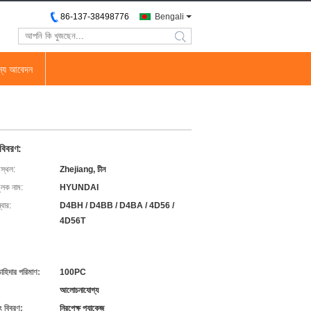
86-137-38498776
Bengali
search
জন্য আবেদন
 বিবরণ:
 স্থল:
Zhejiang, চীন
ুলক নাম:
HYUNDAI
বার:
D4BH / D4BB / D4BA / 4D56 /
4D56T
চাহিদার পরিমাণ:
100PC
আলোচনাযোগ্য
ং বিবরণ:
নিরপেক্ষ প্যাকেজ