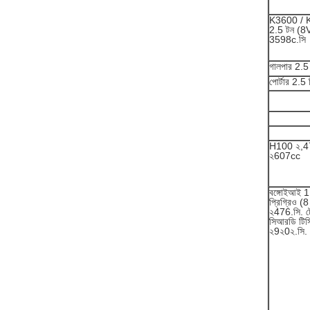
K3600 / 
2.5 টন (8
3598c.সি
গালপার 2.5
পোর্টার 2.5 
H100 ২,4
২607cc
বঙ্গোইআই 1
প্রিগ্রিও (8
২476.সি. ট
সিআরডি টি
২9২0২.সি.