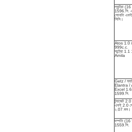
ল্যান্ট্রা (16
1596.সি. এলা
সোনাটা এফ
সিসি।
Atos 1.0 
999c.c.
সান্ট্রো 1.
Amila
Getz / ম্যাট
Elantra /
Excel 1.6
1599.সি.
ট্র্যাজেট 2.0
এফই 2.0 সো
২.07.কম।
দম্পতি (16 
1559.সি.