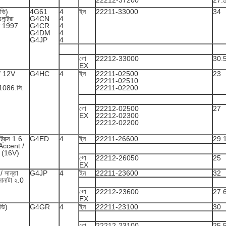
22212-37200
27.
 ভি)
4G61
4
ইন
22211-33000
34
ন্ট্রা
G4CN
4
ই 1997
G4CR
4
G4DM
4
G4JP
4
গো
22212-33000
30.
EX
/ 12V
G4HC
4
ইন
22211-02500
23
22211-02510
1 1086.সি.
22211-02200
গো
22212-02500
27
EX
22212-02300
22212-02200
্রিক্স 1.6
G4ED
4
ইন
22211-26600
29.
 Accent /
 (16V)
গো
22212-26050
25
EX
 / সান্তা
G4JP
4
ইন
22211-23600
32
নাটা ২.0
গো
22212-23600
27.
EX
ভি)
G4GR
4
ইন
22211-23100
30
গো
22212-23100
25.