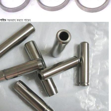
 গাইড
সরবরাহ করতে পারেন