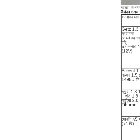
আমরা আপনার
ইয়ানন ভলভ ক্
যানবাহন মড
Getz 1.3
স্বরাঘাত
ভেরনা এক্সে
টাট্টু
এস দম্পতি
(12V)
Accent 1.
এক্সেল 1.5
1495c. সি
ল্যান্টা 1.
দম্পতি 1.8
ল্যান্ট্রা 2
Tiburon
সোনাটা ২5 স
(২4 ভি)