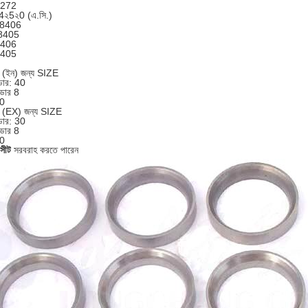
272
২5২0 (এ.সি.)
98406
8405
406
405
লভ (ইন) জন্য SIZE
াডার: 40
়াডার 8
30
ল্ভ (EX) জন্য SIZE
াডার: 30
়াডার 8
30
সীট
সরবরাহ করতে পারেন