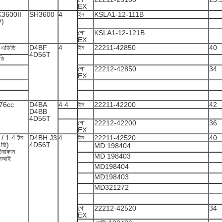
EX
K3600II
SH3600
4
ইন
KSLA1-12-111B
V)
গো
KSLA1-12-121B
EX
 এডিডি
D4BF
4
ইন
22211-42850
40
4D56T
ডি
গো
22212-42850
34
EX
76cc
D4BA
4 4
ইন
22211-42200
42
D4BB
4D56T
গো
22212-42200
36
EX
 / 1.4 টন
D4BH J3
4
ইন
22211-42520
40
 ভি)
4D56T
MD 198404
েরাকান
MD 198403
সিআই
MD198404
MD198403
MD321272
গো
22212-42520
34
EX