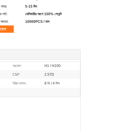
 সময়:
5-15 দিন
 শর্ত:
ডেলিভারির আগে 100% পেমেন্ট
ক্ষমতা:
10000PCS / মাস
াযোগ
প্রয়োগ:
H1 / H100
CM³:
2.5TD
ইঞ্জিন ভালভ:
8 ভি / 4 সিল