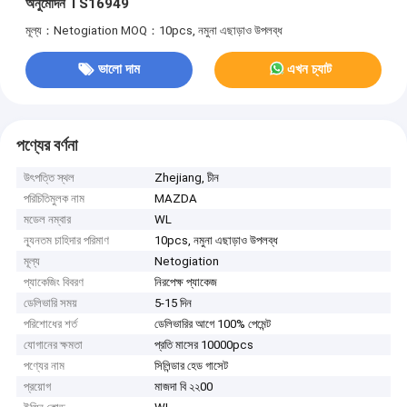
অনুমোদন TS16949
মূল্য：Netogiation
MOQ：10pcs, নমুনা এছাড়াও উপলব্ধ
ভালো দাম
এখন চ্যাট
পণ্যের বর্ণনা
উৎপত্তি স্থল
Zhejiang, চীন
পরিচিতিমুলক নাম
MAZDA
মডেল নম্বার
WL
ন্যূনতম চাহিদার পরিমাণ
10pcs, নমুনা এছাড়াও উপলব্ধ
মূল্য
Netogiation
প্যাকেজিং বিবরণ
নিরপেক্ষ প্যাকেজ
ডেলিভারি সময়
5-15 দিন
পরিশোধের শর্ত
ডেলিভারির আগে 100% পেমেন্ট
যোগানের ক্ষমতা
প্রতি মাসের 10000pcs
পণ্যের নাম
সিলিন্ডার হেড গাসেট
প্রয়োগ
মাজদা বি ২২00