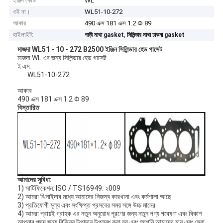
ইঞ্জিন কোড
WL
ওই না।
WL51-10-272
আকার
490 এক্স 181 এক্স 1.2 Φ 89
হাইলাইট:
,
গাড়ী মাথা gasket
সিলিন্ডার মাথা ঢাকনা gasket
মাজদা WL51 - 10 - 272 B2500 ইঞ্জিন সিলিন্ডার হেড গাসেট
মাজদা WL এর জন্য সিলিন্ডার হেড গাসেট
ই এম:
WL51-10-272
আকার
490 এক্স 181 এক্স 1.2 Φ 89
বিস্তারিত
আমাদের সুবিধা:
1) সার্টিফিকেশন: ISO / TS16949: ২009
2) আমরা ঝিনাইদাব মধ্যে আমাদের নিজস্ব কারখানা এবং কর্মশালা আছে
3) প্রতিযোগী মূল্য এবং সংক্ষিপ্ত প্রসবের সময় সঙ্গে উচ্চ মানের
4) আমরা প্রায়ই গ্রাহক এর নতুন অনুরোধ পূরণের জন্য নতুন পণ্য গবেষণা এবং বিকাশ
আপনার পছন্দ জন্য বিভিন্ন উপাদান উপলব্ধ করা হয় এবং আপনি আমাদের মান এবং সেরা