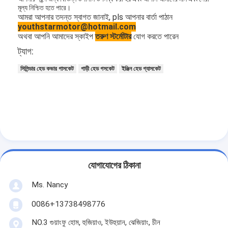
মূল্য নিশ্চিত হতে পারে।
আমরা আপনার তদন্ত স্বাগত জানাই, pls আপনার বার্তা পাঠান
youthstarmotor@hotmail.com
অথবা আপনি আমাদের স্কাইপ
তরুণ স্টর্মোটার
যোগ করতে পারেন
ট্যাগ:
সিলিন্ডার হেড কভার গাসকেট
গাড়ী হেড গসকেট
ইঞ্জিন হেড গ্যাসকেট
যোগাযোগের ঠিকানা
Ms. Nancy
0086+13738498776
NO.3 গুয়াংফু হোম, হুজিয়াও, ইউহুয়ান, ঝেজিয়াং, চীন