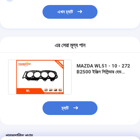
এখন চ্যাট
এর সেরা মূল্য পান
MAZDA WL51 - 10 - 272
B2500 ইঞ্জিন সিলিন্ডার হেড
Gasket অনুমোদন TS16949
বাড়ি
চ্যাট
পণ্য
ভিডিও
প্রস্তাবিত পণ্য