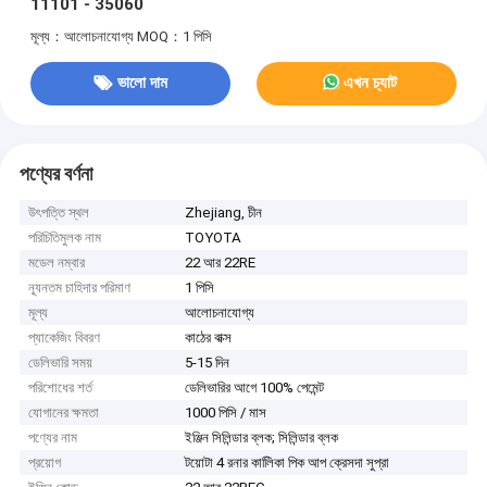
11101 - 35060
মূল্য：আলোচনাযোগ্য
MOQ：1 পিসি
ভালো দাম
এখন চ্যাট
পণ্যের বর্ণনা
উৎপত্তি স্থল
Zhejiang, চীন
পরিচিতিমুলক নাম
TOYOTA
মডেল নম্বার
22 আর 22RE
ন্যূনতম চাহিদার পরিমাণ
1 পিসি
মূল্য
আলোচনাযোগ্য
প্যাকেজিং বিবরণ
কাঠের বাক্স
ডেলিভারি সময়
5-15 দিন
পরিশোধের শর্ত
ডেলিভারির আগে 100% পেমেন্ট
যোগানের ক্ষমতা
1000 পিসি / মাস
পণ্যের নাম
ইঞ্জিন সিলিন্ডার ব্লক; সিলিন্ডার ব্লক
প্রয়োগ
টয়োটা 4 রনার কালিিকা পিক আপ ক্রেসদা সুপ্রা