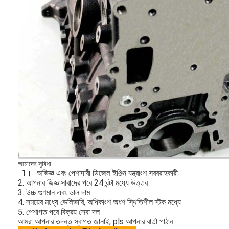
আমাদের সুবিধা:
1।
অভিজ্ঞ এবং পেশাদারী ডিজেল ইঞ্জিন যন্ত্রাংশ সরবরাহকারী
2. আপনার জিজ্ঞাসাবাদের পরে 24 ঘন্টা মধ্যে উত্তর
3.
উচ্চ গুণমান এবং ভাল দাম
4.
সময়ের মধ্যে ডেলিভারি, অধিকাংশ অংশ স্থিতিশীল স্টক মধ্যে
5. পেশাগত পরে বিক্রয় সেবা দল
আমরা আপনার তদন্ত স্বাগত জানাই, pls আপনার বার্তা পাঠান