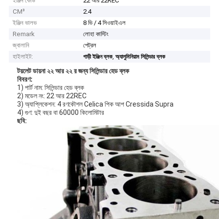
ইঞ্জিন কোড
22 আর 22REC
CM³
2.4
ইঞ্জিন ভালভ
8 ভি / 4 সিওয়াইএল
Remark
লোহা কাস্টিং
জ্বালানি
পেট্রল
হাইলাইট:
,
গাড়ী ইঞ্জিন ব্লক
অ্যালুমিনিয়াম সিলিন্ডার ব্লক
টয়লেট ডায়না ২২ আর ২২ র জন্য সিলিন্ডার হেড ব্লক
বিবরণ:
1) পার্ট নাম: সিলিন্ডার হেড ব্লক
2) মডেল নং: 22 আর 22REC
3) অ্যাপ্লিকেশন: 4 রণকৌশল Celica পিক আপ Cressida Supra
4) গুণ: দুই বছর বা 60000 কিলোমিটার
ছবি: