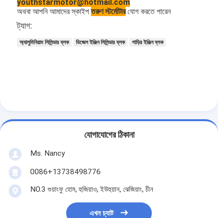
youthstarmotor@hotmail.com
অথবা আপনি আমাদের স্কাইপ
তরুণ স্টর্মোটার
যোগ করতে পারেন
ট্যাগ:
অ্যালুমিনিয়াম সিলিন্ডার ব্লক
ডিজেল ইঞ্জিন সিলিন্ডার ব্লক
গাড়ির ইঞ্জিন ব্লক
যোগাযোগের ঠিকানা
Ms. Nancy
বাড়ি
0086+13738498776
পণ্য
NO.3 গুয়াংফু হোম, হুজিয়াও, ইউহুয়ান, ঝেজিয়াং, চীন
ভিডিও
এখন চ্যাট