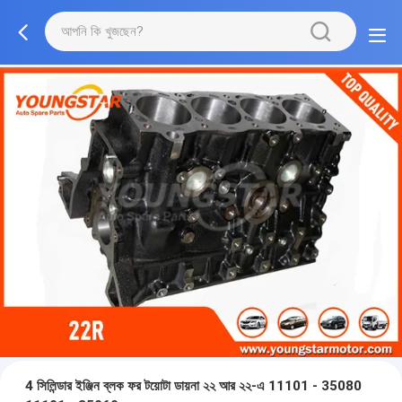
4 সিলিন্ডার ইঞ্জিন ব্লক ফর টয়োটা ডায়না ২২ আর ২২-এ 11101 - 35080