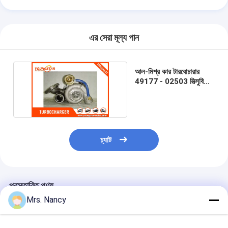
ইঞ্জিন ভালভ ট্যাপেট
এর সেরা মূল্য পান
আল-মিশ্র কার টারবোচারার
49177 - 02503 মিত্সুবিশি
4 ডি 56 ইঞ্জিনের জন্য
চ্যাট
প্রস্তাবিত পণ্য
Mrs. Nancy