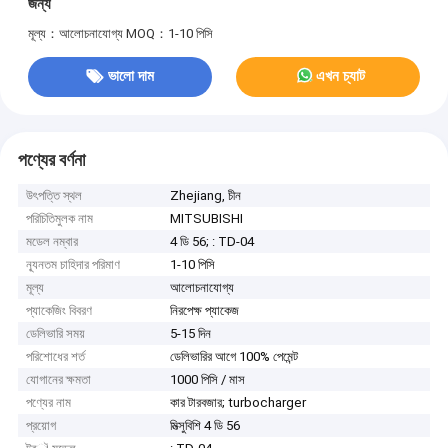
জন্য
মূল্য：আলোচনাযোগ্য
MOQ：1-10 পিসি
ভালো দাম
এখন চ্যাট
পণ্যের বর্ণনা
উৎপত্তি স্থল
Zhejiang, চীন
পরিচিতিমুলক নাম
MITSUBISHI
মডেল নম্বার
4 ডি 56; : TD-04
ন্যূনতম চাহিদার পরিমাণ
1-10 পিসি
মূল্য
আলোচনাযোগ্য
প্যাকেজিং বিবরণ
নিরপেক্ষ প্যাকেজ
ডেলিভারি সময়
5-15 দিন
পরিশোধের শর্ত
ডেলিভারির আগে 100% পেমেন্ট
যোগানের ক্ষমতা
1000 পিসি / মাস
পণ্যের নাম
কার টারবজার; turbocharger
প্রয়োগ
মিত্সুবিশি 4 ডি 56