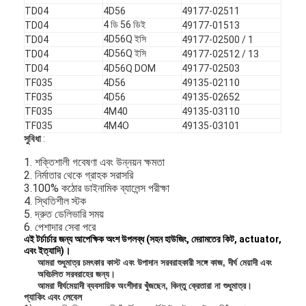
TD04
4D56
49177-02511
4 ডি 56 ডিই
TD04
49177-01513
4D56Q ইসি
TD04
49177-02500 / 1
4D56Q ইসি
TD04
49177-02512 / 13
TD04
4D56Q DOM
49177-02503
TF035
4D56
49135-02110
TF035
4D56
49135-02652
TF035
4M40
49135-03110
TF035
4M4O
49135-03101
সুবিধা
:
1. শক্তিশালী গবেষণা এবং উন্নয়ন ক্ষমতা
2. নির্মাতার থেকে গ্রাহক সরাসরি
3.100% কঠোর ডাইনামিক ব্যালেন্স পরীক্ষা
4. স্থিতিশীল স্টক
5. দ্রুত ডেলিভারি সময়
6. পেশাদার সেবা পরে
এই টর্চার্চার জন্য আপেক্ষিক অংশ উপলব্ধ (সহন হাউজিং, মেরামতের কিট, actuator,
এবং ইত্যাদি)।
আমরা শুধুমাত্র চমৎকার কাস্ট এবং উপাদান সরবরাহকারী সঙ্গে কাজ, দীর্ঘ মেয়াদী এবং
অবিচলিত সরবরাহের জন্য।
আমরা দীর্ঘমেয়াদী ব্যবসায়িক অংশীদার খুঁজছেন, কিন্তু ক্রেতারা না শুধুমাত্র।
প্যাকিং এবং লেবেল