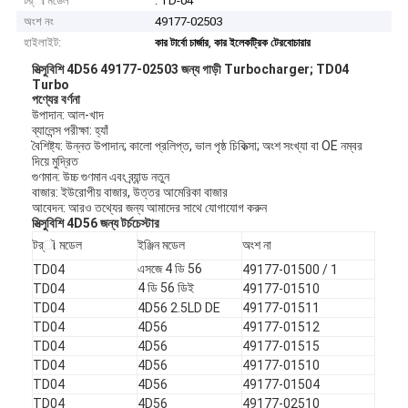
টর্ૉ মডেল
: TD-04
অংশ নং
49177-02503
হাইলাইট:
,
কার টার্বো চার্জার
কার ইলেকট্রিক টেরবোচারার
মিত্সুবিশি 4D56 49177-02503 জন্য গাড়ী Turbocharger;
TD04
Turbo
পণ্যের বর্ণনা
উপাদান: আল-খাদ
ব্যালেন্স পরীক্ষা: হ্যাঁ
বৈশিষ্ট্য: উন্নত উপাদান; কালো প্রলিপ্ত, ভাল পৃষ্ঠ চিকিত্সা; অংশ সংখ্যা বা OE নম্বর
দিয়ে মুদ্রিত
গুণমান: উচ্চ গুণমান এবং ব্র্যান্ড নতুন
বাজার: ইউরোপীয় বাজার, উত্তর আমেরিকা বাজার
আবেদন: আরও তথ্যের জন্য আমাদের সাথে যোগাযোগ করুন
মিত্সুবিশি 4D56 জন্য টর্চচেস্টার
টর্ૉ মডেল
ইঞ্জিন মডেল
অংশ না
এসজে 4 ডি 56
TD04
49177-01500 / 1
4 ডি 56 ডিই
TD04
49177-01510
TD04
4D56 2.5LD DE
49177-01511
TD04
4D56
49177-01512
TD04
4D56
49177-01515
TD04
4D56
49177-01510
TD04
4D56
49177-01504
TD04
4D56
49177-02510