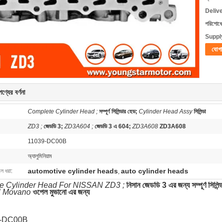
Deliv
পরিশোধের
Supply
যোগ
ণ্যের বর্ণনা
Complete Cylinder Head ;
সম্পূর্ণ সিলিন্ডার হেড;
Cylinder Head Assy
সিলিন্ডা
ZD3 ;
জেডডি 3;
ZD3A604 ;
জেডডি 3 এ 604;
ZD3A608
ZD3A608
11039-DC00B
অ্যালুমিনিয়াম
automotive cylinder heads
auto cylinder heads
লে ধরা:
,
e Cylinder Head For NISSAN ZD3 ;
নিসান জেডডি 3 এর জন্য সম্পূর্ণ সিলিন
l Movano
ওপেল মুভানো এর জন্য
9-DC00B