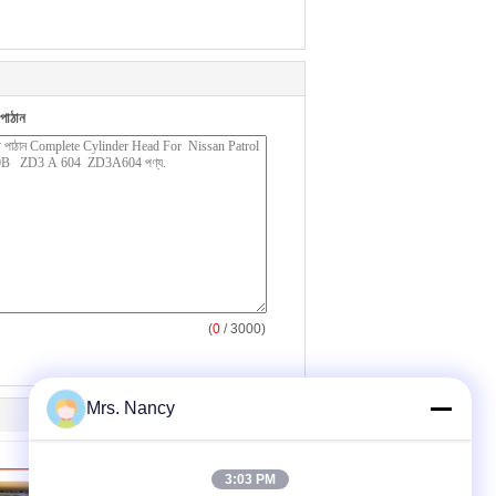
পাঠান
(
0
/ 3000)
Mrs. Nancy
3:03 PM