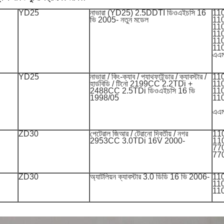
YD25
নাভারা (YD25) 2.5DDTI ডিওএইচসি 16
11
ভি 2005- নতুন মডেল
11
11
11
11
11
এএ
YD25
নাভারা / কিং-ক্যাব / প্যাথফাইন্ডার / ক্যাবস্টার /
11
হার্ডবিডি / টিনো 2199CC 2.2TDi +
11
2488CC 2.5TDi ডিওএইচসি 16 ভি
11
1998/05
11
এএ
ZD30
পেট্রোল জিআর / টেরানো দ্বিতীয় / নগর
110
2953CC 3.0TDi 16V 2000-
110
77
77
ZD30
অ্যাটলিয়ন ক্যাবস্টার 3.0 ডিডি 16 ভি 2006-
11
11
11