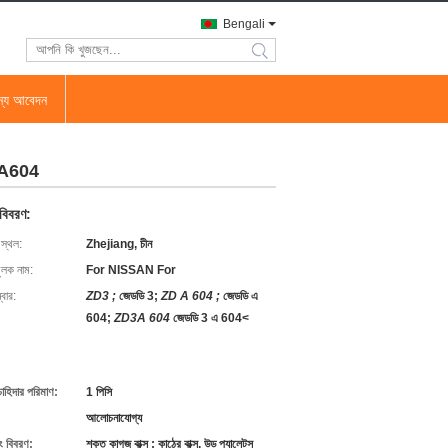
Bengali
search
জন্য আবেদন
3A604
 বিবরণ:
 স্থল:
Zhejiang, চীন
ুলক নাম:
For NISSAN For
বার:
ZD3 ;
জেডডি 3;
ZD A 604 ;
জেডডি এ
604;
ZD3A 604
জেডডি 3 এ 604<
চাহিদার পরিমাণ:
1 পিসি
আলোচনাযোগ্য
ং বিবরণ:
শক্ত কাগজ বাক্স ; কাঠের বাক্স, উড প্যালেটস