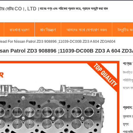
স্টার মোটর CO।, LTD।
মানের পণ্য এবং পরিষেবা প্রদান করে, গ্রাহক সন্তুষ্ট করা যাক
কারখানা ভ্রমণ
মান নিয়ন্ত্রণ
আমাদের সাথে যোগাযোগ করুন
উদ্ধৃতির 
Head For Nissan Patrol ZD3 908896 ;11039-DC00B ZD3 A 604 ZD3A604
ssan Patrol ZD3 908896 ;11039-DC00B ZD3 A 604 ZD
পণ্যের
উৎপত্তি
পরিচিতিম
মডেল নম্
প্রদান:
ন্যূনতম 
মূল্য:
প্যাকেজি