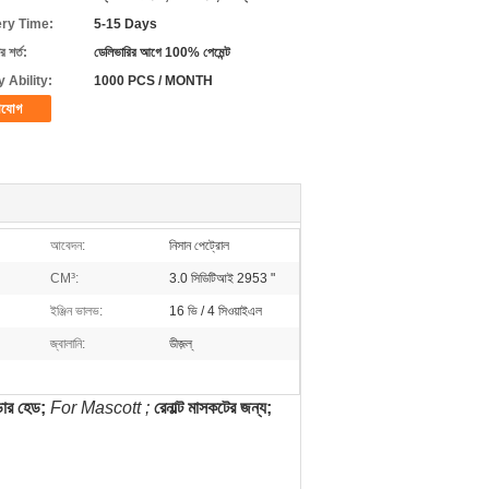
ery Time:
5-15 Days
 শর্ত:
ডেলিভারির আগে 100% পেমেন্ট
 Ability:
1000 PCS / MONTH
াযোগ
আবেদন:
নিসান পেট্রোল
CM³:
3.0 সিডিটিআই 2953 "
ইঞ্জিন ভালভ:
16 ভি / 4 সিওয়াইএল
জ্বালানি:
ডীজ়ল্
্ডার হেড;
For Mascott ;
রেনাল্ট মাসকটের জন্য;