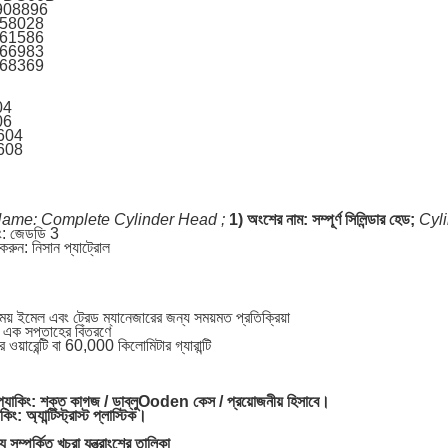
 908896
58028
61586
66983
68369
04
06
604
608
Name: Complete Cylinder Head ;
1) অংশের নাম: সম্পূর্ণ সিলিন্ডার হেড;
Cyl
ং: জেডডি 3
রুন: নিসান প্যাট্রোল
য় ইমেল এবং ট্রেড ম্যানেজারের জন্য সময়মত প্রতিক্রিয়া
ং এক সপ্তাহের বিতরণে
 ওয়ারেন্টি বা 60,000 কিলোমিটার গ্যারান্টি
প্যাকিং: শক্ত কাগজ / ডাব্লু
Ooden কেস / প্রয়োজনীয় হিসাবে।
িং: অ্যান্টিস্ট্রাস্ট প্লাস্টিক।
 সম্পর্কিত খুচরা যন্ত্রাংশের তালিকা