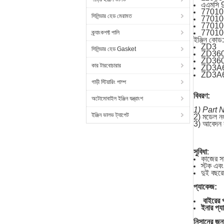
এএমসি
77010
সিলিন্ডার হেড মেরামত
77010
77010
77010
ক্র্যাংকশফ্ট পালি
ইঞ্জিন কোড:
ZD3
সিলিন্ডার হেড Gasket
ZD36
ZD36
কার টারবোচারার
ZD3A
ZD3A
গাড়ী স্টিয়ারিং পাম্প
বিবরণ:
অটোমোবাইল ইঞ্জিন যন্ত্রাংশ
1) Part 
ইঞ্জিন ভালভ ট্যাপেট
2) মডেল ন
3) আবেদন ক
সুবিধা
:
কাজের সম
স্টক এব
দুই বছরের
প্যাকেজ:
বাইরের 
ইনার প্যাক
নিসানের জন্য